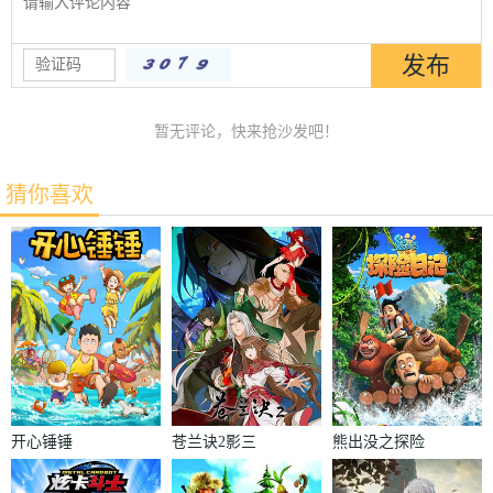
暂无评论，快来抢沙发吧！
猜你喜欢
开心锤锤
苍兰诀2影三
熊出没之探险
界篇
日记