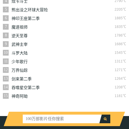
4
2790℃
炫卡斗士
5
2205℃
熊出没之环球大冒险
6
1885℃
神印王座第二季
7
1835℃
魔道祖师
8
1786℃
逆天至尊
9
1686℃
武神主宰
10
1545℃
斗罗大陆
11
1311℃
少年歌行
12
1271℃
万界仙踪
13
1264℃
剑来第二季
14
1208℃
吞噬星空第二季
15
1181℃
神奇阿呦