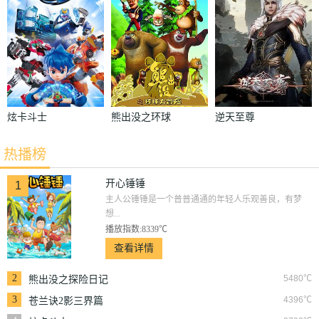
炫卡斗士
熊出没之环球
逆天至尊
大冒险
热播榜
开心锤锤
1
主人公锤锤是一个普普通通的年轻人乐观善良，有梦
想...
播放指数:8339℃
查看详情
2
5480℃
熊出没之探险日记
3
4396℃
苍兰诀2影三界篇