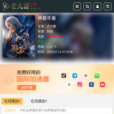
神墓年番
主演：
卢力峰
导演：
刘阔
状态：
更新第52集
豆瓣：0.0分
热度：1125 ℃
时间：
2026-07-24 05:50:08
在线播放6
在线播放9
|
温馨提示：
手机全屏播放请开启屏幕旋转功能！