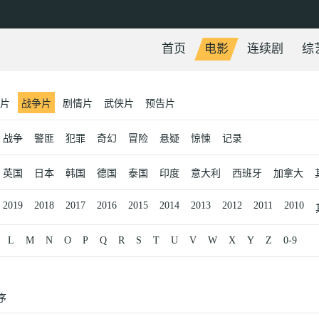
首页
电影
连续剧
综
片
战争片
剧情片
武侠片
预告片
战争
警匪
犯罪
奇幻
冒险
悬疑
惊悚
记录
英国
日本
韩国
德国
泰国
印度
意大利
西班牙
加拿大
2019
2018
2017
2016
2015
2014
2013
2012
2011
2010
L
M
N
O
P
Q
R
S
T
U
V
W
X
Y
Z
0-9
序