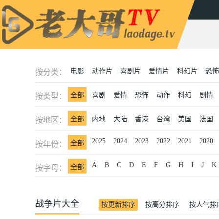
电影
动作片
喜剧片
爱情片
科幻片
恐怖
按分类：
全部
喜剧
爱情
恐怖
动作
科幻
剧情
按类型：
全部
内地
大陆
香港
台湾
美国
法国
按地区：
2025
2024
2023
2022
2021
2020
全部
按年份：
A
B
C
D
E
F
G
H
I
J
K
全部
按字母：
战争片大全
按更新排序
按高分排序
按人气排