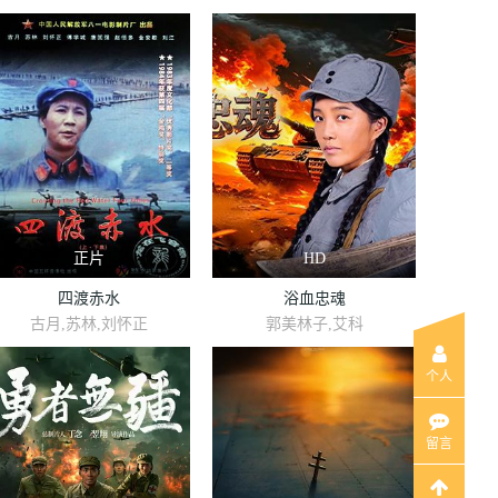
正片
HD
四渡赤水
浴血忠魂
古月,苏林,刘怀正
郭美林子,艾科
个人
留言