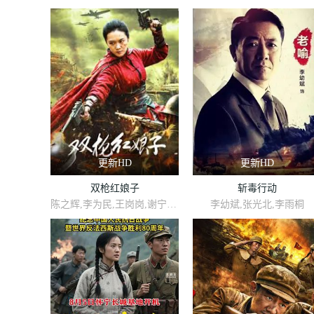
更新HD
更新HD
双枪红娘子
斩毒行动
陈之辉,李为民,王岗岗,谢宁,王程,王品一,文祈,刘姝彤,魏兆雄,邱晨阳
李幼斌,张光北,李雨桐