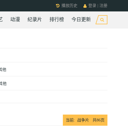
播放历史
登录
|
注册
艺
动漫
纪录片
排行榜
今日更新
其他
其他
当前: 战争片 共
86
页