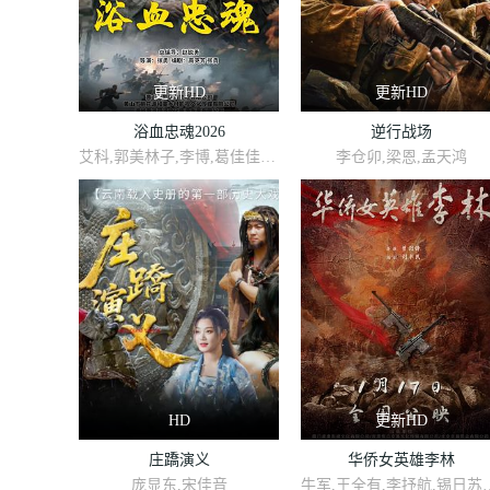
更新HD
更新HD
浴血忠魂2026
逆行战场
艾科,郭美林子,李博,葛佳佳,邓凯匀,周星宜,红卫姝辰,张博,胡骁源,陈宇星,朱丹蕾,张庆亮
李仓卯,梁恩,孟天鸿
HD
更新HD
庄蹻演义
华侨女英雄李林
庞显东,宋佳音
牛军,王全有,李抒航