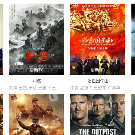
更新TC
更新HD
四渡
浴血困牛山
刘烨,王雷,于适,王志飞,王耀庆,林永健,印小天,张俪,袁文康,许魏洲,李九霄,蓝盈莹,曹炳琨,王雨甜,王天辰,谷嘉诚,李健,高戈,夏子轩,曹靖时,郭子凡,释小龙,李岷城,吴樾,赵达,谭凯,熊梓淇,李文玲,李晨,梁大维,潘斌龙,于晓光,刘欣杰,韩方晨,孙毅,曹成方,郝荣光
牛犇,寇振海,王俊东,卢海华,肖聪,陆怡璇,刘芳毓,赵中华,李丞峰,陈楷,任志宏,侯佳伟,袁宇龙,杨涌,泰煜恩,黄振宸,牛青峰,张未柯,佟小虎,马湘宜