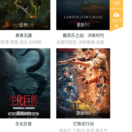
顶部
APP下
正片
更新TC
载
勇者无疆
戴高乐之战：淬炼时代
刘思博,郭艳,何达,刘玮婷,高文,高名扬,曹羽,张喜来,周奥杰
安娜玛丽亚·沃特鲁梅,伯努瓦·马吉梅尔,尼尔斯·施内德,蒂埃里·莱尔米特,西蒙·阿布卡瑞安,卡西·莫泰·克莱恩,卡里姆·莱克路,马修·卡索维茨,丹尼尔·贝茨,斯蒂芬·坎贝尔·莫尔,西蒙·拉塞尔·比尔,坎贝尔·斯科特,皮普·托伦斯,格莱戈尔·科林,汤姆·米森,安东尼·凯尔夫,费利克斯·基赛勒,罗伊·柯贝里,弗洛里安·莱西耶,Conor·Lovett
更新HD
更新HD
生化巨兽
打铁花行动
李肖宁,丁昀汐,张华,施大生