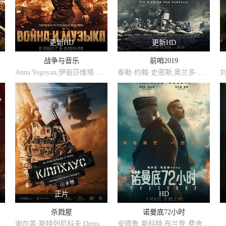
更新HD
更新HD
战争与音乐
前哨2019
Anna Yegoyan,伊丽莎维塔·莫里亚克
泰勒·约翰·史密斯,奥兰多·布鲁姆,雅各布·西皮奥,卡赖伯·兰德里·琼斯,杰克·凯西,科里·哈德里克,威尔·阿滕伯勒,詹姆斯·贾格尔,斯科特·伊斯特伍德,米洛·吉布森,阿尔菲·斯图尔特,巴比·洛克伍德,法希姆·法兹利,阿历克斯·阿诺,塞莱娜·辛顿,科瓦米·帕特森,Daniel·Rodriguez
正片
HD
杀戮屋
诺曼底72小时
,锡日苏伦雅,韩亚奥
谢尔盖·斯特列尼科夫,Denis Kapustin
安德鲁·斯科特,布兰登·费舍,凯瑞·康顿,克里斯·梅西纳