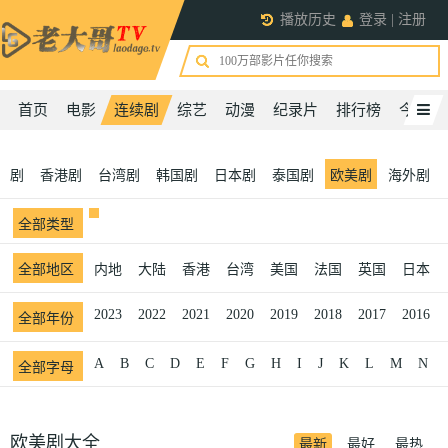
播放历史
登录
|
注册
首页
电影
连续剧
综艺
动漫
纪录片
排行榜
今日更
陆剧
香港剧
台湾剧
韩国剧
日本剧
泰国剧
欧美剧
海外剧
全部
类型
全部
地区
内地
大陆
香港
台湾
美国
法国
英国
日本
2023
2022
2021
2020
2019
2018
2017
2016
全部
年份
A
B
C
D
E
F
G
H
I
J
K
L
M
N
全部
字母
欧美剧大全
最新
最好
最热