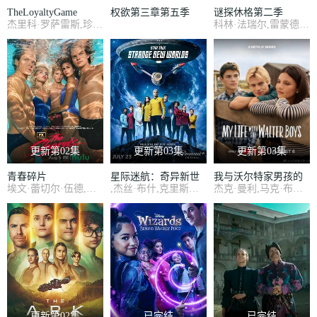
TheLoyaltyGame
权欲第三章第五季
谜探休格第二季
杰里科·罗萨雷斯,珍妮·古铁雷斯,卡米娜·维拉罗尔
科林·法瑞尔,雷蒙德·李,谢伊·惠格姆,杰克·托帕利安,劳拉·唐奈里,托尼·达尔顿,萨莎·卡莱,河镇,布赖恩·吉利斯,艾琳·吴
更新第02集
更新第03集
更新第03集
青春碎片
星际迷航：奇异新世
我与沃尔特家男孩的
埃文·蕾切尔·伍德,韦斯·本特利,凯雅·基伯,克里斯·康纳,伊格比·里格尼,丹尼尔·戴尔,荷默·基尔,格拉汉姆·坎贝尔,海斯·华纳,Jordan·Roth,Sierra·Stoliar,Bella·Valdes,Constantine·Malahias,Cortés·Alexander,Aidan·Skye·Jameson
,杰丝·布什,克里斯蒂娜·钟,西莉亚·罗丝·古丁,阿德里安·霍姆斯,克里斯汀·霍恩,丹·让诺特,卡罗尔·凯恩,亚历克丝·卡普,安松·蒙特,Chris,Myers,梅利莎·纳维亚,比安卡·努加拉,基利安·奥沙利文,巴布斯·奥卢桑莫昆,帕顿·奥斯瓦尔特
杰克·曼利,马克·布鲁卡斯,保罗·麦克吉莱恩,艾琳·卡普拉克,柯瑞·福格尔玛尼斯,艾萨克·阿雷兰尼斯,妮基·罗德里格斯,诺亚·拉朗德,阿什比·金特里,约翰尼·林克,迈尔斯·佩雷斯,米娅·洛韦,Sally·Cacic,Lennix·James,Naveen·Paddock
界第四季
生活第三季
更新第02集
已完结
已完结