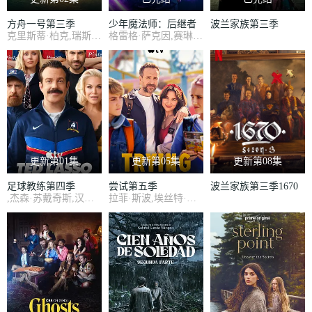
方舟一号第三季
少年魔法师：后继者
波兰家族第三季
克里斯蒂·柏克,瑞斯·里奇,理查德·弗利施曼,瑞安·亚当斯,帕夫莱·耶里尼奇,沙利妮·佩里斯,蒂安娜·乌普切娃,戴安娜·贝穆德斯,贾德兰·马尔科维奇,克里斯蒂娜·沃尔夫,塔玛拉·拉多瓦诺维奇
格雷格·萨克因,赛琳娜·戈麦斯
第三季
更新第01集
更新第05集
更新第08集
足球教练第四季
尝试第五季
波兰家族第三季1670
,杰森·苏戴奇斯,汉娜·沃丁厄姆,朱诺·坦普尔,布雷特·戈德斯坦,杰里米·斯威夫特,布兰登·亨特,塔尼娅·雷诺兹,裘德·马克,费伊·马赛,雷克斯·海耶斯,艾斯林·沙基,艾比·赫恩,格兰特·菲利,索菲·西蒙特,克莱尔·阿什顿,米歇尔·戴维森,尼尔·多德森-哈托
拉菲·斯波,埃丝特·史密斯,达伦·博伊德,珊·布鲁克,夏洛特·莱利,西莉亚·伊姆里,科林·摩根,斯嘉丽·雷纳,库珀·特纳,吉米索拉·艾库美罗,丹妮尔·维塔利斯,莉·布拉泽海德