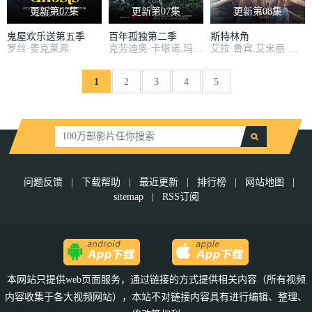
更新第07集
更新第07集
更新第08集
鬼屋欢乐送第五季
百年孤独第二季
斯特林角
罗丝·麦克莱弗
克劳迪奥·卡塔诺,玛莉达·索托,罗兰·索菲亚,阿基玛,维尼亚·马查多,赫苏斯-雷耶斯,戴里斯·范·格里肯,Rubén Alberto Prado Restrepo,Rashed Estefenn,安立奎·波维达,路易斯·费尔南多·吉尔,安吉拉·杜阿尔特,Cecilia Ramírez,Leonardo Aldana De Hoyos,Johanna Angulo
艾拉·鲁宾,艾米丽·霍菲尔,基恩·鲁法洛,Mabel Strachan,博·布拉加森,丹尼尔·奎恩-托伊,雅各布·怀特达克-拉瓦,Nikko Angelo Hinayo,西德哈特·沙玛,Christopher Omari,凯蒂·道格拉斯,卢克·艾沃雷多,凯特·惠勒,杰弗里·迪恩·摩根,米西·派勒
1
2
3
4
5
问题反馈
|
下载帮助
|
最近更新
|
排行榜
|
网站地图
|
sitemap
|
RSS订阅
本网站只提供web页面服务，通过链接的方式提供相关内容（所有视频
内容收集于各大视频网站），本站不对链接内容具有进行编辑、整理、