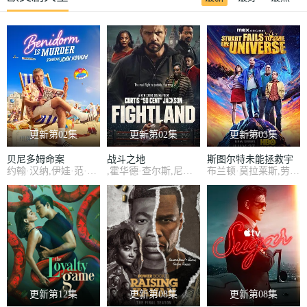
更新第02集
更新第02集
更新第03集
贝尼多姆命案
战斗之地
斯图尔特未能拯救宇
约翰·汉纳,伊娃·范·德·古奇特,艾伦·麦肯纳,阿里·哈迪曼,诺埃·塞贝尔,奥马尔·沙克尔,Tábata Cerezo,Carolina Bécquer,Samantha Power,艾妮安娜·卡布罗尔,伊恩·克宁汉,吉姆·英格利氏,Damian Schedler Cruz,Vaitiare Ramos
,霍华德·查尔斯,尼古拉斯·平诺克,黛博拉·艾里德
布兰顿·莫拉莱斯,劳伦·拉普库斯,布莱恩·波塞恩,约翰·罗斯·鲍伊,丁瑞奇,乔什·布雷纳,凯文·苏斯曼,路易斯·穆斯蒂略,瑞恩·卡特赖特,阿蒂克斯·巴塔坎,雅沙·斯莱瑟斯,维奥莱特·林茨,Brooklyn·Rose,Gastón·Brouet,Anthony·Giangrande
宙
更新第12集
更新第08集
更新第08集