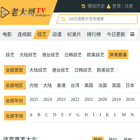
播放历史
登录
|
注册
电影
连续剧
综艺
动漫
纪录片
排行榜
今日更新
综艺
大陆综艺
港台综艺
日韩综艺
欧美综艺
体育赛事
全部
类型
大陆综艺
港台综艺
日韩综艺
欧美综艺
全部
地区
内地
大陆
香港
台湾
美国
法国
英国
日本
2025
2024
2023
2022
2021
2020
2019
2018
全部
年份
A
B
C
D
E
F
G
H
I
J
K
L
M
N
全部
字母
体育赛事大全