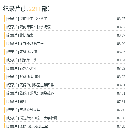
纪录片
(共
2211
部）
[
纪录片
]
我的亚美尼亚幽灵
08-07
[
纪录片
]
鸡肉帝国：快餐阴谋
08-07
[
纪录片
]
比比档案
08-07
[
纪录片
]
无辣不欢第二季
08-06
[
纪录片
]
走近这片海
08-05
[
纪录片
]
前浪第二季
08-04
[
纪录片
]
逝水与流年
08-03
[
纪录片
]
地球·劫后重生
08-02
[
纪录片
]
闪闪的儿科医生第四季
08-01
[
纪录片
]
铁娘子乐队：燃烧雄心
07-31
[
纪录片
]
瞽师
07-31
[
纪录片
]
五埠岭过大年
07-30
[
纪录片
]
爱达荷州血案：大学梦魇
07-30
[
纪录片
]
汤姆·汉克斯讲二战
07-29