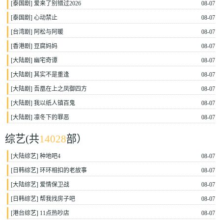
[
泰国剧
]
爱来了别错过2026
08-07
[
泰国剧
]
心动禁止
08-07
[
台湾剧
]
阿松与阿暖
08-07
[
香港剧
]
豆腐妈妈
08-07
[
大陆剧
]
幽宅奇谭
08-07
[
大陆剧
]
其实不是重逢
08-07
[
大陆剧
]
吾凰在上之凤御四方
08-07
[
大陆剧
]
我以纸人镇百鬼
08-07
[
大陆剧
]
凛冬下的罪恶
08-07
综艺
(共
14028
部）
[
大陆综艺
]
种地吧4
08-07
[
日韩综艺
]
环环相扣的老故事
08-07
[
大陆综艺
]
爱情保卫战
08-07
[
日韩综艺
]
帮我找房子吧
08-07
[
港台综艺
]
11点热吵店
08-07