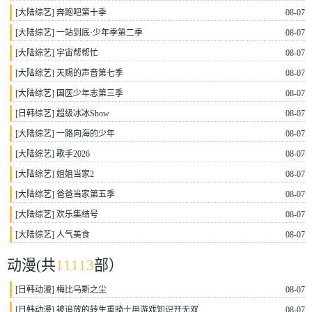
[
大陆综艺
]
奔跑吧第十季
08-07
[
大陆综艺
]
一站到底·少年季第二季
08-07
[
大陆综艺
]
宇宙帮帮忙
08-07
[
大陆综艺
]
天赐的声音第七季
08-07
[
大陆综艺
]
国医少年志第三季
08-07
[
日韩综艺
]
超级冰冰Show
08-07
[
大陆综艺
]
一路向海的少年
08-07
[
大陆综艺
]
歌手2026
08-07
[
大陆综艺
]
姐姐当家2
08-07
[
大陆综艺
]
爸爸当家第五季
08-07
[
大陆综艺
]
欢乐集结号
08-07
[
大陆综艺
]
人气美食
08-07
动漫
(共
11113
部）
[
日韩动漫
]
梅比乌斯之尘
08-07
[
日韩动漫
]
被追放的转生重骑士用游戏知识开无双
08-07