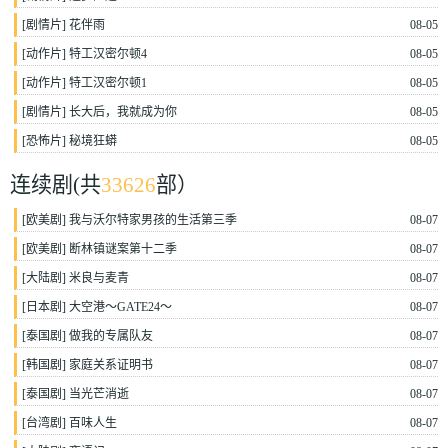
[
剧情片
]
花伴雨
08-05
[
动作片
]
特工汉密尔顿4
08-05
[
动作片
]
特工汉密尔顿1
08-05
[
剧情片
]
长大后，我就成为你
08-05
[
恐怖片
]
秘境狂蟒
08-05
连续剧
(共
33626
部）
[
欧美剧
]
我与沃尔特家男孩的生活第三季
08-07
[
欧美剧
]
断林镇谜案第十二季
08-07
[
大陆剧
]
米良与麦青
08-07
[
日本剧
]
大空港～GATE24～
08-07
[
泰国剧
]
做我的专属队友
08-07
[
韩国剧
]
家庭关系证明书
08-07
[
泰国剧
]
当光芒消逝
08-07
[
台湾剧
]
百味人生
08-07