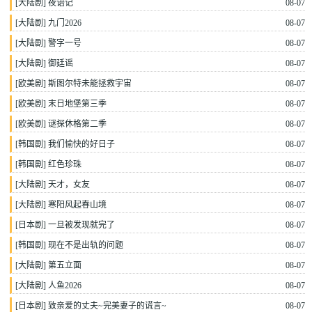
[
大陆剧
]
夜语记
08-07
[
大陆剧
]
九门2026
08-07
[
大陆剧
]
警字一号
08-07
[
大陆剧
]
御廷谣
08-07
[
欧美剧
]
斯图尔特未能拯救宇宙
08-07
[
欧美剧
]
末日地堡第三季
08-07
[
欧美剧
]
谜探休格第二季
08-07
[
韩国剧
]
我们愉快的好日子
08-07
[
韩国剧
]
红色珍珠
08-07
[
大陆剧
]
天才，女友
08-07
[
大陆剧
]
寒阳风起春山境
08-07
[
日本剧
]
一旦被发现就完了
08-07
[
韩国剧
]
现在不是出轨的问题
08-07
[
大陆剧
]
第五立面
08-07
[
大陆剧
]
人鱼2026
08-07
[
日本剧
]
致亲爱的丈夫~完美妻子的谎言~
08-07