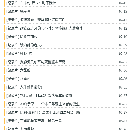
[
纪录片
]
布卡约·萨卡：时不我待
07-15
[
纪录片
]
探星者
07-13
[
纪录片
]
惊涛梦魇：豪华邮轮沉没事件
07-12
[
纪录片
]
改变西班牙的48小时：恐怖组织人质事件
07-12
[
纪录片
]
哈桑在加沙
07-10
[
纪录片
]
驶向她的春天?
07-09
[
纪录片
]
9月租约
07-08
[
纪录片
]
摄影师贝尔蒂与双髻鲨零距离
07-07
[
纪录片
]
六张脸
07-06
[
纪录片
]
八座桥
07-06
[
纪录片
]
人生就是攀登！
07-03
[
纪录片
]
731实录：日本731部队新罪证披露
06-27
[
纪录片
]
AI启示录：一个末日乐观主义者的诞生
06-27
[
纪录片
]
比莉·艾莉什：温柔重击巡回演唱会电影
06-27
[
纪录片
]
克里斯与玛蒂娜：最后一盘
06-27
[
纪录片
]
大国崛起
06-26