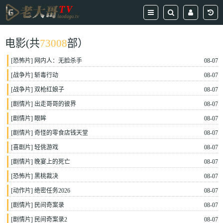
电影
(共
73008
部）
[
恐怖片
]
网内人：无脸杀手
08-07
[
战争片
]
斩毒行动
08-07
[
战争片
]
双枪红娘子
08-07
[
剧情片
]
出走哥哥的彼界
08-07
[
剧情片
]
眼眸
08-07
[
剧情片
]
奇怪的零食店钱天堂
08-07
[
喜剧片
]
轻佻游戏
08-07
[
剧情片
]
晚宴上的死亡
08-07
[
恐怖片
]
黑桃裁决
08-07
[
动作片
]
绝密任务2026
08-07
[
剧情片
]
民间奇案录
08-07
[
剧情片
]
民间奇案录2
08-07