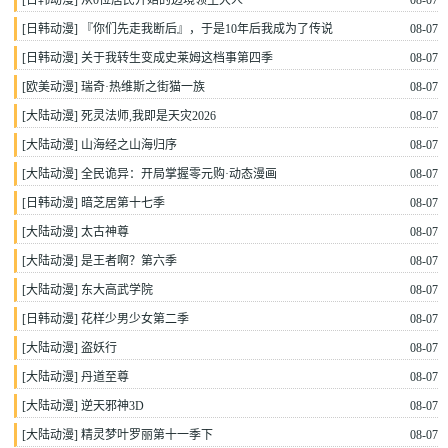
[
日韩动漫
]
从0位居民开始的边境领主大人
08-07
[
日韩动漫
]
『你们先走我断后』，于是10年后我成为了传说
08-07
[
日韩动漫
]
关于我转生变成史莱姆这档事第四季
08-07
[
欧美动漫
]
瑞奇·热维斯之街猫一族
08-07
[
大陆动漫
]
死灵法师,我即是天灾2026
08-07
[
大陆动漫
]
山海经之山海归序
08-07
[
大陆动漫
]
全民诡异：开局掌握零元购·动态漫画
08-07
[
日韩动漫
]
暗芝居第十七季
08-07
[
大陆动漫
]
太古神尊
08-07
[
大陆动漫
]
是王者啊？第六季
08-07
[
大陆动漫
]
东大高武学院
08-07
[
日韩动漫
]
花样少男少女第二季
08-07
[
大陆动漫
]
盗妖行
08-07
[
大陆动漫
]
丹道至尊
08-07
[
大陆动漫
]
逆天邪神3D
08-07
[
大陆动漫
]
精灵梦叶罗丽第十一季下
08-07