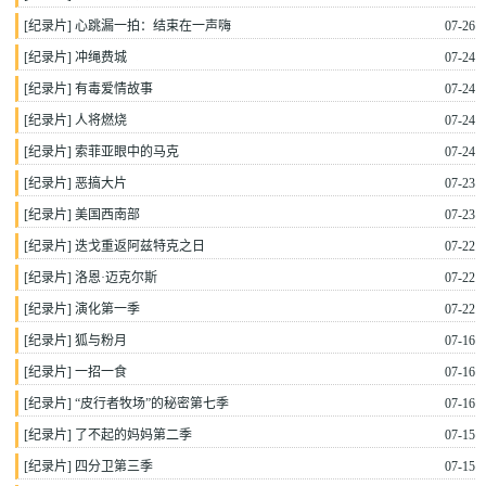
[
纪录片
]
心跳漏一拍：结束在一声嗨
07-26
[
纪录片
]
冲绳费城
07-24
[
纪录片
]
有毒爱情故事
07-24
[
纪录片
]
人将燃烧
07-24
[
纪录片
]
索菲亚眼中的马克
07-24
[
纪录片
]
恶搞大片
07-23
[
纪录片
]
美国西南部
07-23
[
纪录片
]
迭戈重返阿兹特克之日
07-22
[
纪录片
]
洛恩·迈克尔斯
07-22
[
纪录片
]
演化第一季
07-22
[
纪录片
]
狐与粉月
07-16
[
纪录片
]
一招一食
07-16
[
纪录片
]
“皮行者牧场”的秘密第七季
07-16
[
纪录片
]
了不起的妈妈第二季
07-15
[
纪录片
]
四分卫第三季
07-15