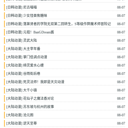
[
日韩动漫
]
尼古喵喵
08-07
[
日韩动漫
]
少女怪兽焦糖味
08-07
[
日韩动漫
]
落第贤者的学院无双第二回转生，S等级作弊魔术师冒险记
08-07
[
日韩动漫
]
元祖！BanGDream酱
08-07
[
大陆动漫
]
灵武大陆
08-07
[
大陆动漫
]
大主宰年番
08-07
[
大陆动漫
]
掌门低调点动漫
08-07
[
大陆动漫
]
缔灵爱水心缠
08-07
[
大陆动漫
]
谷雨街后巷
08-07
[
大陆动漫
]
死灵法师！我即是天灾动漫
08-07
[
大陆动漫
]
大千小镇
08-07
[
大陆动漫
]
花仙子之魔法香对论
08-07
[
大陆动漫
]
苏东坡与杭州的故事
08-07
[
大陆动漫
]
沧元图
08-07
[
大陆动漫
]
逆天至尊
08-07