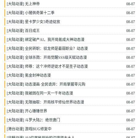
[
大陆动漫
]
无上神帝
08-07
[
大陆动漫
]
小猪佩奇第十二季
08-07
[
大陆动漫
]
星卡梦少女5奇迹绽放
08-07
[
大陆动漫
]
百日成王
08-07
[
大陆动漫
]
绑定破产AI，我开局氪成大神动态漫
08-07
[
大陆动漫
]
全民转职：驭龙师是最弱职业？动态漫
08-07
[
大陆动漫
]
全球杀戮：开局觉醒SSS级天赋动态漫
08-07
[
大陆动漫
]
师尊：这个冲师逆徒才不是圣子动态漫
08-07
[
大陆动漫
]
氪金封神动态漫
08-07
[
大陆动漫
]
动态漫画·全民诡异：开局掌握零元购
08-07
[
大陆动漫
]
我被困在同一天一千年动态漫
08-07
[
大陆动漫
]
无限抽取：开局核平修仙世界动态漫
08-07
[
大陆动漫
]
开心锤锤世界
08-07
[
大陆动漫
]
斗罗大陆2：绝世唐门
08-07
[
港台动漫
]
游戏BUG修复中
08-07