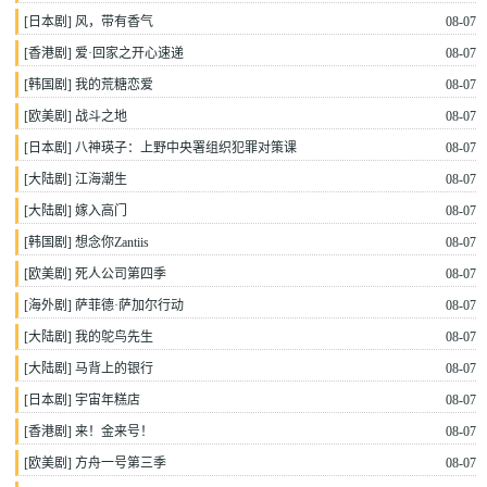
[
日本剧
]
风，带有香气
08-07
[
香港剧
]
爱·回家之开心速递
08-07
[
韩国剧
]
我的荒糖恋爱
08-07
[
欧美剧
]
战斗之地
08-07
[
日本剧
]
八神瑛子：上野中央署组织犯罪对策课
08-07
[
大陆剧
]
江海潮生
08-07
[
大陆剧
]
嫁入高门
08-07
[
韩国剧
]
想念你Zantiis
08-07
[
欧美剧
]
死人公司第四季
08-07
[
海外剧
]
萨菲德·萨加尔行动
08-07
[
大陆剧
]
我的鸵鸟先生
08-07
[
大陆剧
]
马背上的银行
08-07
[
日本剧
]
宇宙年糕店
08-07
[
香港剧
]
来！金来号！
08-07
[
欧美剧
]
方舟一号第三季
08-07