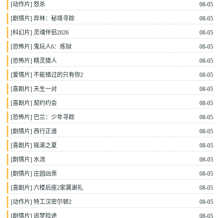
[
动作片
]
怒杀
08-05
[
剧情片
]
异林：秘境寻踪
08-05
[
科幻片
]
灵魂伴侣2026
08-05
[
恐怖片
]
鬼玩人6：炼狱
08-05
[
恐怖片
]
精灵猎人
08-05
[
爱情片
]
不能错过的只有你2
08-05
[
喜剧片
]
天生一对
08-05
[
喜剧片
]
契约约会
08-05
[
恐怖片
]
巴兰：少年寻踪
08-05
[
剧情片
]
西行正道
08-05
[
喜剧片
]
摇滚之夏
08-05
[
剧情片
]
水流
08-05
[
剧情片
]
庄园凶祟
08-05
[
喜剧片
]
六楼后座2家属谢礼
08-05
[
动作片
]
特工汉密尔顿2
08-05
[
剧情片
]
追梦险途
08-05