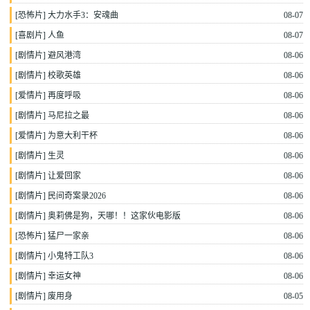
[
恐怖片
]
大力水手3：安魂曲
08-07
[
喜剧片
]
人鱼
08-07
[
剧情片
]
避风港湾
08-06
[
剧情片
]
校歌英雄
08-06
[
爱情片
]
再度呼吸
08-06
[
剧情片
]
马尼拉之最
08-06
[
爱情片
]
为意大利干杯
08-06
[
剧情片
]
生灵
08-06
[
剧情片
]
让爱回家
08-06
[
剧情片
]
民间奇案录2026
08-06
[
剧情片
]
奥莉佛是狗，天哪！！这家伙电影版
08-06
[
恐怖片
]
猛尸一家亲
08-06
[
剧情片
]
小鬼特工队3
08-06
[
剧情片
]
幸运女神
08-06
[
剧情片
]
废用身
08-05