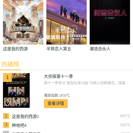
这是我的西游
半熟恋人第五
潮流合伙人
2
季
热播榜
大侦探第十一季
1
第十一季将以“类型化单元剧”为核心创新模式，深度...
播放指数:1850℃
查看详情
2
955℃
这是我的西游2
3
910℃
种地吧4