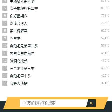
4
878℃
半熟恋人第五季
5
830℃
女子推理社第二季
6
773℃
你好星期六
7
706℃
潮流合伙人
8
615℃
第三调解室
9
571℃
养生堂
10
567℃
奔跑吧兄弟第三季
11
491℃
男生女生向前冲
12
460℃
脑洞乌托邦
13
438℃
三个少年第三季
14
425℃
奔跑吧第十季
15
371℃
我是大侦探