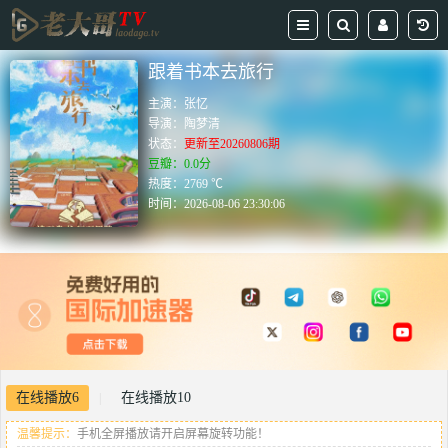
跟着书本去旅行
主演：
张忆
导演：
陶梦清
状态：
更新至20260806期
豆瓣：0.0分
热度：2769 ℃
时间：
2026-08-06 23:30:06
在线播放6
在线播放10
|
温馨提示：
手机全屏播放请开启屏幕旋转功能！