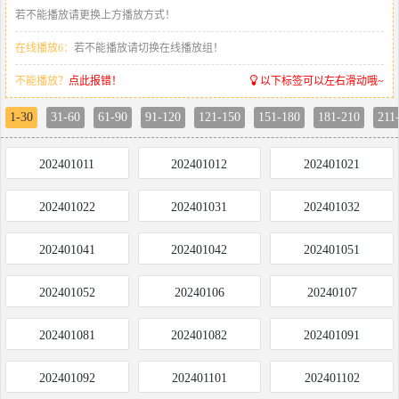
若不能播放请更换上方播放方式！
在线播放6：
若不能播放请切换在线播放组！
不能播放？
点此报错！
以下标签可以左右滑动哦~
1-30
31-60
61-90
91-120
121-150
151-180
181-210
211
202401011
202401012
202401021
202401022
202401031
202401032
202401041
202401042
202401051
202401052
20240106
20240107
202401081
202401082
202401091
202401092
202401101
202401102