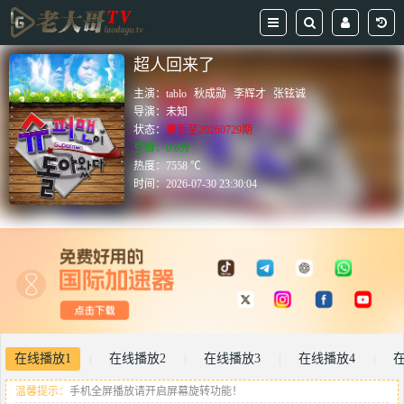
超人回来了
主演：
tablo
秋成勋
李辉才
张铉诚
导演：
未知
状态：
更新至20260729期
豆瓣：0.0分
热度：7558 ℃
时间：
2026-07-30 23:30:04
在线播放1
在线播放2
在线播放3
在线播放4
|
|
|
|
温馨提示：
手机全屏播放请开启屏幕旋转功能！