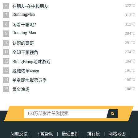
6
322℃
在朋友-在中和朋友
们
RunningMan
7
313℃
8
312℃
闲着干嘛呢？
Running Man
9
294℃
10
291℃
认识的哥哥
11
274℃
全知干预视角
12
194℃
BiongBiong地球游戏
厅第三季
13
191℃
脱鞋恢单4men
14
190℃
单身即地狱第五季
15
188℃
黄金渔场
问题反馈
|
下载帮助
|
最近更新
|
排行榜
|
网站地图
|