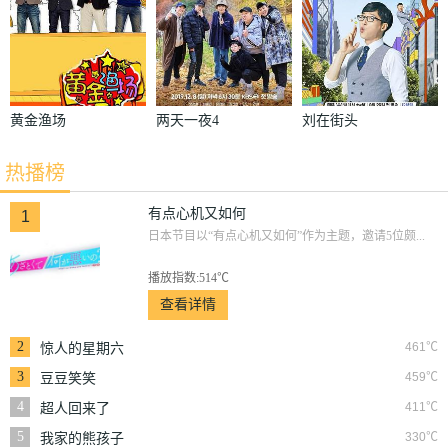
黄金渔场
两天一夜4
刘在街头
热播榜
有点心机又如何
1
日本节目以“有点心机又如何”作为主题，邀请5位颇...
播放指数:514℃
查看详情
2
461℃
惊人的星期六
3
459℃
豆豆笑笑
4
411℃
超人回来了
5
330℃
我家的熊孩子