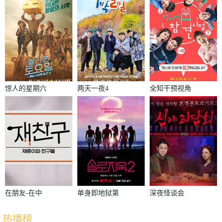
惊人的星期六
两天一夜4
全知干预视角
在朋友-在中
单身即地狱第
深夜怪谈会
和朋友们
二季
热播榜