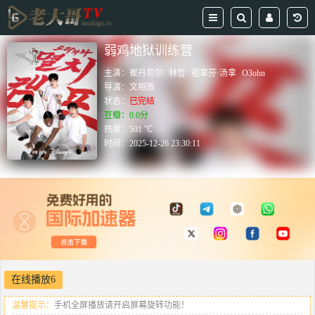
弱鸡地狱训练营
主演：
崔丹尼尔
林哲
祖拿芬·汤拿
O3ohn
导演：
文相敦
状态：
已完结
豆瓣：0.0分
热度：501 ℃
时间：
2025-12-26 23:30:11
在线播放6
温馨提示：
手机全屏播放请开启屏幕旋转功能！