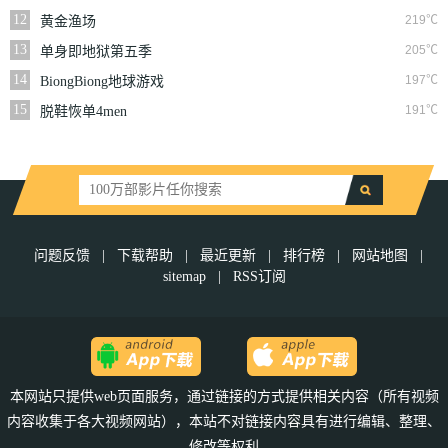
12
219℃
黄金渔场
13
205℃
单身即地狱第五季
14
197℃
BiongBiong地球游戏
厅第三季
15
191℃
脱鞋恢单4men
问题反馈
|
下载帮助
|
最近更新
|
排行榜
|
网站地图
|
sitemap
|
RSS订阅
本网站只提供web页面服务，通过链接的方式提供相关内容（所有视频
内容收集于各大视频网站），本站不对链接内容具有进行编辑、整理、
修改等权利