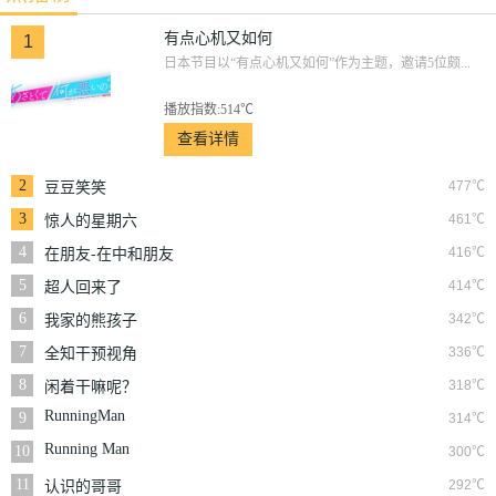
有点心机又如何
1
日本节目以“有点心机又如何”作为主题，邀请5位颇...
播放指数:514℃
查看详情
2
477℃
豆豆笑笑
3
461℃
惊人的星期六
4
416℃
在朋友-在中和朋友
们
5
414℃
超人回来了
6
342℃
我家的熊孩子
7
336℃
全知干预视角
8
318℃
闲着干嘛呢？
RunningMan
9
314℃
Running Man
10
300℃
11
292℃
认识的哥哥