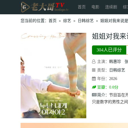
首页
电影
连续剧
综
您当前的位置：
首页
»
综艺
»
日韩综艺
»
姐姐对我来说是
姐姐对我来
304人已评分
主演：
韩惠珍
类型：
日韩综艺
年份：
2026
豆瓣：0.0分
简介：
节目旨在
只是数字的男性之间的