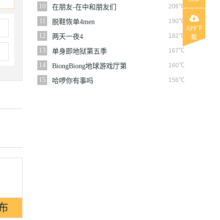
10
206℃
在朋友-在中和朋友们
11
190℃
脱鞋恢单4men
APP下
12
182℃
两天一夜4
载
13
167℃
单身即地狱第五季
14
160℃
BiongBiong地球游戏厅第
三季
15
156℃
哈啰你有事吗