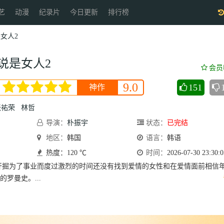
艺
动漫
纪录片
今日更新
排行榜
女人2
说是女人2
会员
9.0
151
神作
张祐荣
林哲
导演：
朴振宇
状态：
已完结
地区：
韩国
语言：
韩语
热度：120 ℃
时间：
2026-07-30 23:30:0
开掘为了事业而度过激烈的时间还没有找到爱情的女性和在爱情面前相信
罗曼史。...