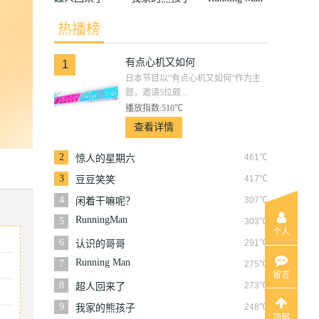
热播榜
有点心机又如何
1
日本节目以“有点心机又如何”作为主
题，邀请5位颇...
播放指数:510℃
查看详情
2
461℃
惊人的星期六
3
417℃
豆豆笑笑
4
307℃
闲着干嘛呢？
RunningMan
5
303℃
个人
6
291℃
认识的哥哥
Running Man
7
275℃
留言
8
273℃
超人回来了
9
248℃
我家的熊孩子
顶部