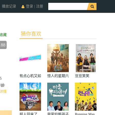
播放记录
登录
|
注册
猜你喜欢
收藏
188
有点心机又如
惊人的星期六
豆豆笑笑
5
何
年龄
详情
超人回来了
我家的熊孩子
Running Man