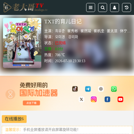
TXT的育儿日记
主演：
최유준
崔秀彬
崔然竣
崔杋圭
姜太显
休宁凯
导演：
오미경
강리화
状态：
已完结
豆瓣：0.0分
热度：706 ℃
时间：
2026-07-10 23:30:13
在线播放6
温馨提示：
手机全屏播放请开启屏幕旋转功能！