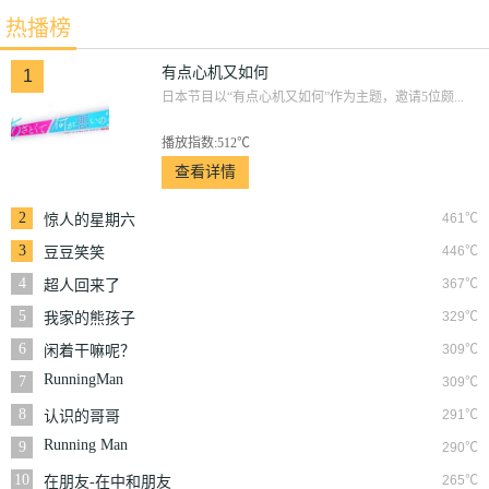
热播榜
有点心机又如何
1
日本节目以“有点心机又如何”作为主题，邀请5位颇...
播放指数:512℃
查看详情
2
461℃
惊人的星期六
3
446℃
豆豆笑笑
4
367℃
超人回来了
5
329℃
我家的熊孩子
6
309℃
闲着干嘛呢？
RunningMan
7
309℃
8
291℃
认识的哥哥
Running Man
9
290℃
10
265℃
在朋友-在中和朋友