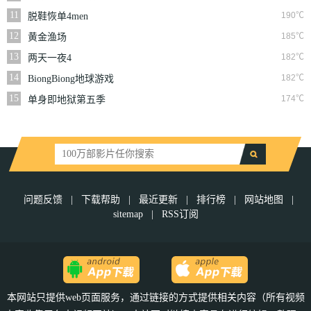
们
11
190℃
脱鞋恢单4men
12
185℃
黄金渔场
13
182℃
两天一夜4
14
182℃
BiongBiong地球游戏
厅第三季
15
174℃
单身即地狱第五季
问题反馈
|
下载帮助
|
最近更新
|
排行榜
|
网站地图
|
sitemap
|
RSS订阅
本网站只提供web页面服务，通过链接的方式提供相关内容（所有视频