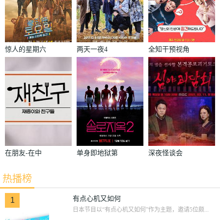
惊人的星期六
两天一夜4
全知干预视角
在朋友-在中
单身即地狱第
深夜怪谈会
和朋友们
二季
热播榜
有点心机又如何
1
日本节目以“有点心机又如何”作为主题，邀请5位颇...