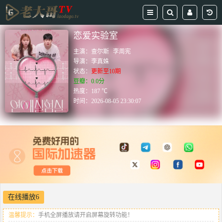
恋爱实验室
主演：
查尔斯
李周宪
导演：
李真姝
状态：
更新至10期
豆瓣：0.0分
热度：187 ℃
时间：
2026-08-05 23:30:07
在线播放6
温馨提示：
手机全屏播放请开启屏幕旋转功能！