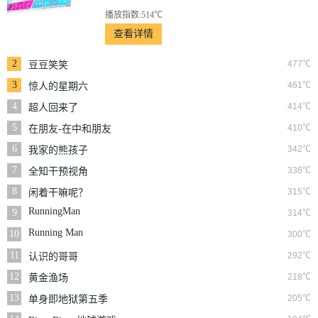
播放指数:514℃
查看详情
2
477℃
豆豆笑笑
3
461℃
惊人的星期六
4
414℃
超人回来了
5
410℃
在朋友-在中和朋友
们
6
342℃
我家的熊孩子
7
336℃
全知干预视角
8
315℃
闲着干嘛呢？
RunningMan
9
314℃
Running Man
10
300℃
11
292℃
认识的哥哥
12
218℃
黄金渔场
13
205℃
单身即地狱第五季