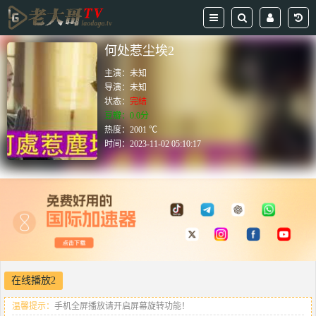
何处惹尘埃2
主演：
未知
导演：
未知
状态：
完结
豆瓣：0.0分
热度：2001 ℃
时间：
2023-11-02 05:10:17
在线播放2
温馨提示：
手机全屏播放请开启屏幕旋转功能！