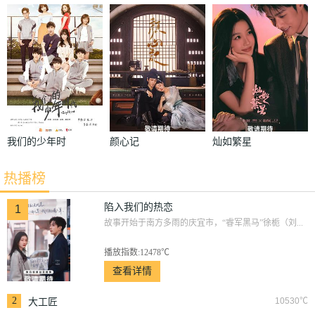
恋
我们的少年时
颜心记
灿如繁星
代
热播榜
陷入我们的热恋
1
故事开始于南方多雨的庆宜市，“睿军黑马”徐栀（刘...
播放指数:12478℃
查看详情
2
10530℃
大工匠