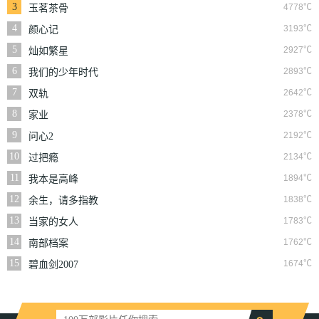
3
4778℃
玉茗茶骨
4
3193℃
颜心记
5
2927℃
灿如繁星
6
2893℃
我们的少年时代
7
2642℃
双轨
8
2378℃
家业
9
2192℃
问心2
10
2134℃
过把瘾
11
1894℃
我本是高峰
12
1838℃
余生，请多指教
13
1783℃
当家的女人
14
1762℃
南部档案
15
1674℃
碧血剑2007