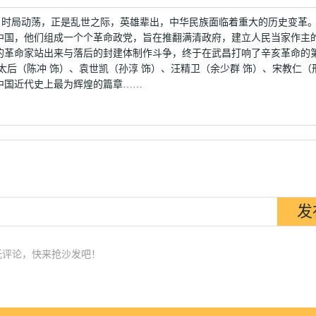
患，时局动荡，正是乱世之际，英雄辈出，中华民族面临着重大的历史变革
中国，他们组成一个个革命政党，旨在推翻满清政府，建立人民当家作主
革命家站出来与落后的封建体制作斗争，终于在武昌打响了辛亥革命的
太后（陈冲 饰）、袁世凯（孙淳 饰）、汪精卫（余少群 饰）、宋教仁（
中国近代史上最为辉煌的篇章……
无评论，快来抢沙发吧！