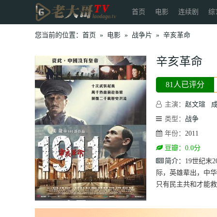
首页
电影
连续剧
综
您当前的位置：
首页
»
电影
»
战争片
»
辛亥革命
辛亥革命
81人已评分
主演：
赵文瑄
类型：
战争
年份：
2011
豆瓣：0.0分
简介：
19世纪
际，英雄辈出，中华
只有民主共和才能救