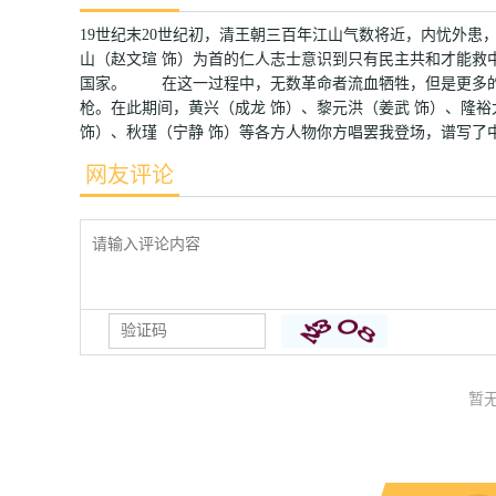
19世纪末20世纪初，清王朝三百年江山气数将近，内忧外
山（赵文瑄 饰）为首的仁人志士意识到只有民主共和才能救
国家。 在这一过程中，无数革命者流血牺牲，但是更多的
枪。在此期间，黄兴（成龙 饰）、黎元洪（姜武 饰）、隆裕
饰）、秋瑾（宁静 饰）等各方人物你方唱罢我登场，谱写了
网友评论
暂