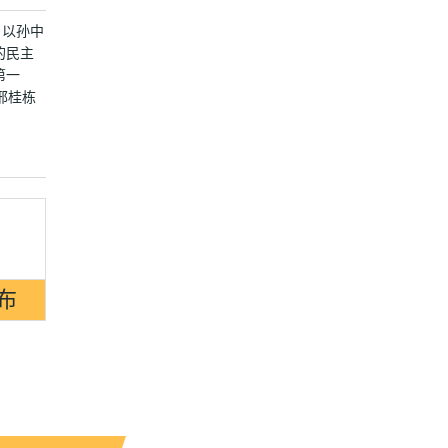
。以孙中
的民主
第一
邢桂栋