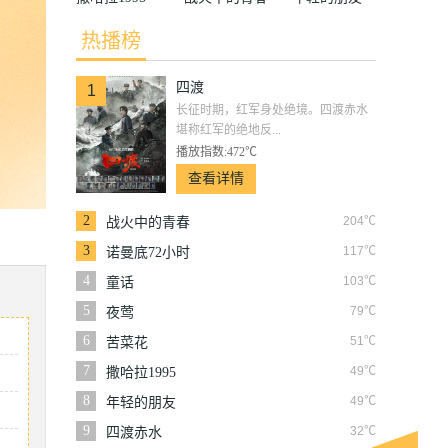
热播榜
四渡
1
长征时期，红军身处绝境。四渡赤水
堪称红军的绝地反...
播放指数:472℃
查看详情
2
204℃
战火中的青春
3
117℃
诺曼底72小时
4
103℃
童话
5
79℃
夜莺
6
51℃
苦菜花
7
49℃
撒哈拉1995
8
49℃
年轻的朋友
9
32℃
四渡赤水