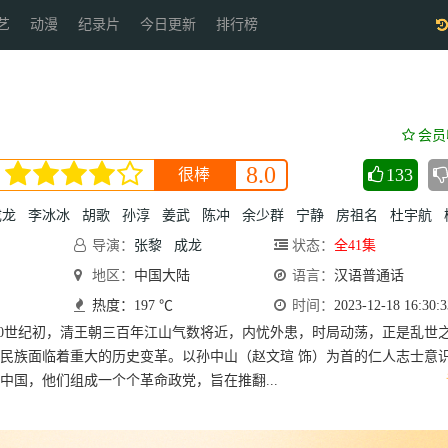
艺
动漫
纪录片
今日更新
排行榜
会员
8.0
133
很棒
成龙
李冰冰
胡歌
孙淳
姜武
陈冲
余少群
宁静
房祖名
杜宇航
导演：
张黎
成龙
状态：
全41集
地区：
中国大陆
语言：
汉语普通话
热度：197 ℃
时间：
2023-12-18 16:30:3
末20世纪初，清王朝三百年江山气数将近，内忧外患，时局动荡，正是乱世
民族面临着重大的历史变革。以孙中山（赵文瑄 饰）为首的仁人志士意
中国，他们组成一个个革命政党，旨在推翻...