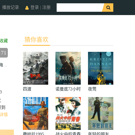
播放记录
登录
|
注册
猜你喜欢
收藏
71
梅婷
陶泽如
邢佳栋
四渡
诺曼底72小时
夜莺
3
之
识到
详情
撒哈拉1995
战火中的青春
年轻的朋友