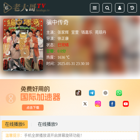
骗中传奇
主演：
张家辉
宣萱
钱嘉乐
苑琼丹
导演：
徐正康
状态：
已完结
豆瓣：0.0分
热度：1636 ℃
时间：
2025-01-31 23:30:10
在线播放6
在线播放9
|
温馨提示：
手机全屏播放请开启屏幕旋转功能！