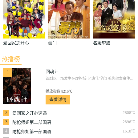
爱回家之开心
豪门
名媛望族
速递
热播榜
回魂计
1
该剧以一场发生在虚构城市“班佧”的诈骗绑架案事件...
播放指数:8216℃
查看详情
2
2808℃
爱回家之开心速递
3
2696℃
陀枪师姐第二部国语
4
1618℃
陀枪师姐第一部国语