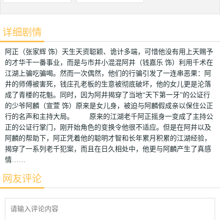
详细剧情
阿正（张家辉 饰）天生天资聪颖、诡计多端，可惜他没有用上天赐予
的才华干一番事业，而是与市井小混混阿井（钱嘉乐 饰）利用千术在
江湖上骗吃骗喝。然而一次偶然，他们的行骗引发了一连串恶果：阿
井的师傅被害死，钱庄孔老板的生意被彻底破坏，他的女儿更是沦落
成了青楼的花魁。同时，因为阿井揭穿了当地“天下第一牙”的公证行
的少爷阿麟（宣萱 饰）原来是女儿身，被迫与阿麟假成亲以保住公正
行的名声和主持大局。 原来的江湖老千阿正摇身一变成了主持公
正的公证行掌门，刚开始角色的变换令他很不适应。但是在阿井以及
阿麟的帮助下，阿正凭着他的聪明才智和长年累月积累的江湖经验，
揭穿了一系列老千犯案，而且在日久相处中，他更与阿麟产生了真感
情……
网友评论