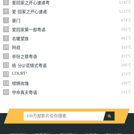
5
1142℃
爱回家之开心速递粤
语
6
1113℃
爱·回家之开心速递
7
674℃
豪门
8
591℃
爱回家第一部粤语
9
461℃
名媛望族
10
333℃
阿叔
11
321℃
非份之罪粤语
12
285℃
结·分@谎情式粤语
COURT!
13
173℃
14
149℃
铿锵玫瑰
15
141℃
夺命真夫粤语