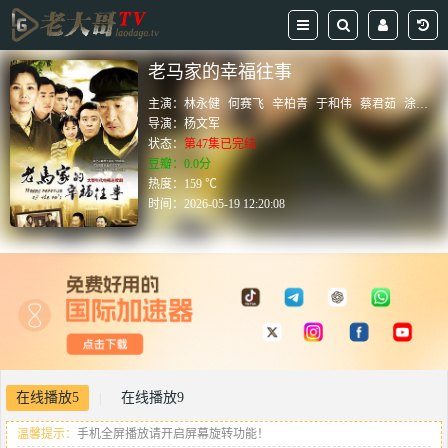
老马家的幸福往事
主演：
林永健
何赛飞
辛柏青
于和伟
蔡君茹
涂松岩
导演：
杨文军
状态：
第47集已完结
豆瓣：0.0分
热度：159 ℃
时间：
2026-05-19 12:20:08
在线播放5
在线播放9
|
温馨提示：
手机全屏播放请开启屏幕旋转功能！