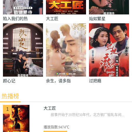
陷入我们的热
大工匠
灿如繁星
恋
颜心记
余生，请多指
过把瘾
教
热播榜
大工匠
1
故事开始于20世纪50年代，北方钢厂锻轧车间...
播放指数:9474℃