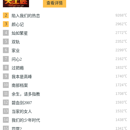
查看详情
2
9268℃
陷入我们的热恋
3
2962℃
颜心记
4
2772℃
灿如繁星
5
2352℃
双轨
6
2299℃
家业
7
2162℃
问心2
8
1832℃
过把瘾
9
1740℃
我本是高峰
10
1724℃
南部档案
11
1708℃
余生，请多指教
12
1593℃
碧血剑2007
13
1532℃
当家的女人
14
1438℃
我们的少年时代
15
1341℃
罚罪2