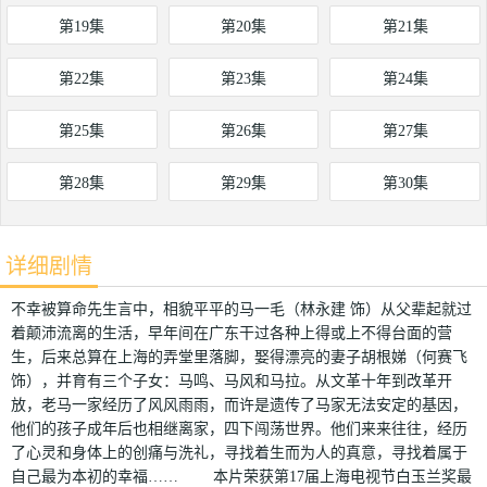
第19集
第20集
第21集
第22集
第23集
第24集
第25集
第26集
第27集
第28集
第29集
第30集
详细剧情
不幸被算命先生言中，相貌平平的马一毛（林永建 饰）从父辈起就过
着颠沛流离的生活，早年间在广东干过各种上得或上不得台面的营
生，后来总算在上海的弄堂里落脚，娶得漂亮的妻子胡根娣（何赛飞
饰），并育有三个子女：马鸣、马风和马拉。从文革十年到改革开
放，老马一家经历了风风雨雨，而许是遗传了马家无法安定的基因，
他们的孩子成年后也相继离家，四下闯荡世界。他们来来往往，经历
了心灵和身体上的创痛与洗礼，寻找着生而为人的真意，寻找着属于
自己最为本初的幸福…… 本片荣获第17届上海电视节白玉兰奖最