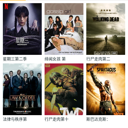
星期三第二季
绯闻女孩 第
行尸走肉第二
二季
季
法律与秩序第
行尸走肉第十
斯巴达克斯：
二十二季
季
竞技场之神