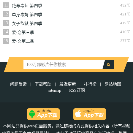
11
432℃
绝命毒师 第四季
12
421℃
单身毒妈 第四季
13
419℃
女子监狱 第四季
14
410℃
爱·恋第三季
15
377℃
爱·恋第二季
问题反馈
|
下载帮助
|
最近更新
|
排行榜
|
网站地图
|
sitemap
|
RSS订阅
本网站只提供web页面服务，通过链接的方式提供相关内容（所有视频