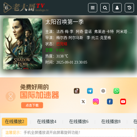
太阳召唤第一季
主演：
洁西·梅·李
阿奇·雷诺
弗莱迪·卡特
阿米塔·苏曼
导演：
梅尔西·阿尔马斯
李·托兰·克里格
状态：
已完结
豆瓣：0.0分
热度：3138 ℃
时间：
2025-09-01 23:30:05
在线播放2
在线播放4
在线播放6
在线播放8
在
|
|
|
|
温馨提示：
手机全屏播放请开启屏幕旋转功能！