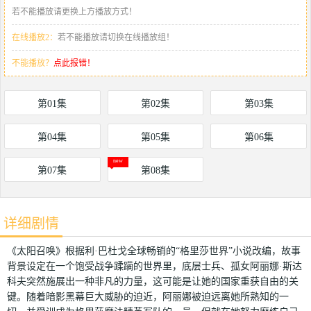
若不能播放请更换上方播放方式！
在线播放2：
若不能播放请切换在线播放组！
不能播放？
点此报错！
第01集
第02集
第03集
第04集
第05集
第06集
第07集
第08集
详细剧情
《太阳召唤》根据利·巴杜戈全球畅销的“格里莎世界”小说改编，故事
背景设定在一个饱受战争蹂躏的世界里，底层士兵、孤女阿丽娜·斯达
科夫突然施展出一种非凡的力量，这可能是让她的国家重获自由的关
键。随着暗影黑幕巨大威胁的迫近，阿丽娜被迫远离她所熟知的一