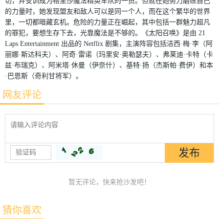
切，并受训成为格里莎魔法精英军队的一员。但就在她努力磨练自己
的力量时，她发现盟友和敌人可以是同一个人，而在这个繁华的世界
里，一切都暗藏玄机。危险的力量正在崛起，其中包括一群魅力超凡
的罪犯，要想生存下去，光靠魔法是不够的。《太阳召唤》是由 21
Laps Entertainment 出品的 Netflix 剧集，主演阵容包括洁西·梅·李（阿
丽娜·斯达科夫）、阿奇·雷诺（玛里安·奥勒瑟夫）、弗莱迪·卡特（卡
兹·布瑞克）、阿米塔·休曼（伊奈什）、基特·扬（杰斯帕·费伊）和本
·巴恩斯（奇利甘将军）。
网友评论
暂无评论，快来抢沙发吧！
猜你喜欢