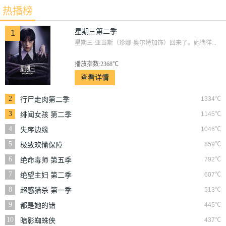
热播榜
星期三第二季
1
星期三·亚当斯（珍娜·奥尔特加饰）回来了。她徜徉...
播放指数:2368℃
查看详情
2
1334℃
行尸走肉第二季
3
1145℃
绯闻女孩 第二季
4
1046℃
失序边缘
5
859℃
极致欢愉保障
6
792℃
绝命毒师 第五季
7
607℃
绝望主妇 第二季
8
513℃
超感猎杀 第一季
9
445℃
都是她的错
10
437℃
暗影蜘蛛侠