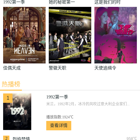
1992第一季
她的秘密第一
这是我们的时
季
代第二季
佳偶天成
警徽天职
天使追缉令
热播榜
1992第一季
1
米兰，1992年2月，冰冷的风吹过意大利企业家们...
播放指数:1924℃
查看详情
2
958℃
烈焰焚情