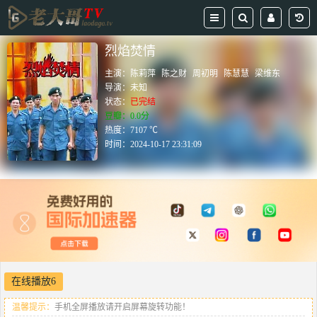
烈焰焚情
主演：
陈莉萍
陈之财
周初明
陈慧慧
梁维东
导演：
未知
状态：
已完结
豆瓣：0.0分
热度：7107 ℃
时间：
2024-10-17 23:31:09
在线播放6
温馨提示：
手机全屏播放请开启屏幕旋转功能！