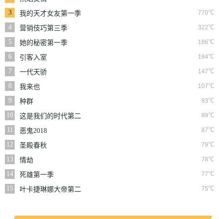
3
770℃
我的天才女友第一季
4
322℃
营销伎巧第三季
5
186℃
她的秘密第一季
6
184℃
引客入室
7
147℃
一代天骄
8
107℃
我来也
9
93℃
种群
10
89℃
这是我们的时代第二
季
11
87℃
恶鬼2018
12
79℃
圣殿春秋
13
78℃
情劫
14
77℃
死雄第一季
15
75℃
叶卡捷琳娜大帝第二
季