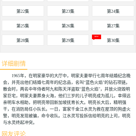
第22集
第23集
第24集
第25集
第26集
第27集
第28集
第29集
第30集
详细剧情
1965年，在明家豪华的大厅中，明家夫妻举行七周年结婚纪念晚
会，并亮出他们结婚七周年的纪念品，名叫“蓝色火焰”的钻石项链。
散会时，两名中年侍者阿九和陈天洋盗取“蓝色火焰”，并放火烧毁明
家巨宅，明家夫妻葬身火海，他们三岁的儿子明亮成为孤儿，幸得远
亲明车水相助，把明亮带回新加坡抚育长大。明亮长大后，精明强
干，在消防局任小队长。一日，富家千金江水灵为救在屋顶的狗虚火
警，明亮发现被骗，命令收队。江水灵写投拆信给明亮的上司，明亮
与水灵终起冲突。
网友评论