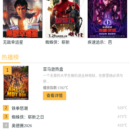
无敌幸运星
蜘蛛侠：崭新
疾速追杀：芭
之日
蕾杀姬
热播榜
亚马逊热盒
1
一个无辜的大学生被扔进丛林地狱，在那里她必须与
邪...
播放指数:1592℃
查看详情
2
529℃
铁拳怒潮
3
473℃
蜘蛛侠：崭新之日
4
433℃
奥德赛2026