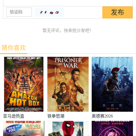
暂无评论，快来抢沙发吧！
猜你喜欢
亚马逊热盒
铁拳怒潮
奥德赛2026