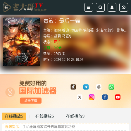
毒液：最后一舞
主演：
汤姆·哈迪
切瓦特·埃加福
朱诺·坦普尔
斯蒂芬·格拉汉姆
导演：
凯莉·马塞尔
状态：
正片
豆瓣：0.0分
热度：2503 ℃
时间：
2024-12-10 23:10:07
在线播放5
在线播放6
在线播放9
|
|
温馨提示：
手机全屏播放请开启屏幕旋转功能！