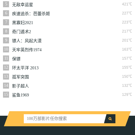
5
421℃
无敌幸运星
6
227℃
疾速追杀：芭蕾杀姬
7
223℃
黑寡妇2021
8
217℃
奇门遁术2
9
201℃
镖人：风起大漠
10
163℃
天牢英烈传1974
11
157℃
保镖
12
155℃
环太平洋 2013
13
150℃
孤军突围
14
132℃
影子超人
15
129℃
鲨鱼1969