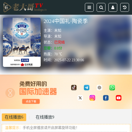
2024中国礼·陶瓷季
主演：
未知
导演：
未知
状态：
已完结
豆瓣：0.0分
热度：70 ℃
时间：
2025-07-22 23:30:06
在线播放6
在线播放9
|
温馨提示：
手机全屏播放请开启屏幕旋转功能！