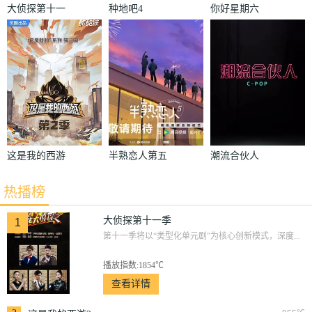
大侦探第十一
种地吧4
你好星期六
季
这是我的西游
半熟恋人第五
潮流合伙人
2
季
热播榜
大侦探第十一季
1
第十一季将以“类型化单元剧”为核心创新模式，深度...
播放指数:1854℃
查看详情