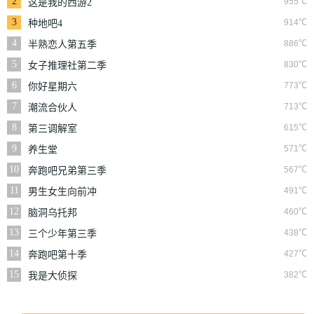
2
955℃
这是我的西游2
3
914℃
种地吧4
4
886℃
半熟恋人第五季
5
830℃
女子推理社第二季
6
773℃
你好星期六
7
713℃
潮流合伙人
8
615℃
第三调解室
9
571℃
养生堂
10
567℃
奔跑吧兄弟第三季
11
491℃
男生女生向前冲
12
460℃
脑洞乌托邦
13
438℃
三个少年第三季
14
427℃
奔跑吧第十季
15
382℃
我是大侦探