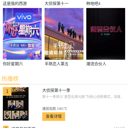
这是我的西游
大侦探第十一
种地吧4
季
你好星期六
半熟恋人第五
潮流合伙人
季
热播榜
大侦探第十一季
1
第十一季将以“类型化单元剧”为核心创新模式，深度...
播放指数:1981℃
查看详情