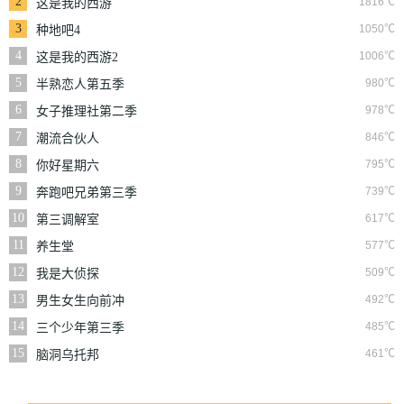
2
1816℃
这是我的西游
3
1050℃
种地吧4
4
1006℃
这是我的西游2
5
980℃
半熟恋人第五季
6
978℃
女子推理社第二季
7
846℃
潮流合伙人
8
795℃
你好星期六
9
739℃
奔跑吧兄弟第三季
10
617℃
第三调解室
11
577℃
养生堂
12
509℃
我是大侦探
13
492℃
男生女生向前冲
14
485℃
三个少年第三季
15
461℃
脑洞乌托邦