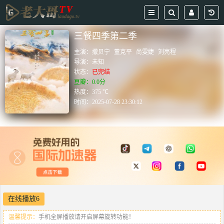
三餐四季第二季
主演：
撒贝宁
董克平
尚雯婕
刘亮程
导演：
未知
状态：
已完结
豆瓣：0.0分
热度：375 ℃
时间：
2025-07-28 23:30:12
在线播放6
温馨提示：
手机全屏播放请开启屏幕旋转功能！