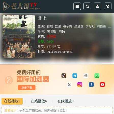
北上
主演：
白鹿
欧豪
翟子路
高至霆
李宛妲
刘恒甫
胡
导演：
姚晓峰
周楠
状态：
已完结
豆瓣：0.0分
热度：179107 ℃
时间：
2025-09-04 23:30:12
在线播放5
在线播放6
在线播放9
|
|
温馨提示：
手机全屏播放请开启屏幕旋转功能！