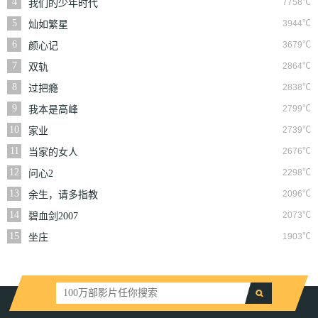
4
7758℃
我们的少年时代
5
3944℃
灿如繁星
6
3679℃
颜心记
7
2864℃
双轨
8
2838℃
过把瘾
9
2799℃
我本是高峰
10
2739℃
家业
11
2676℃
当家的女人
12
2298℃
问心2
13
2096℃
余生，请多指教
14
2073℃
碧血剑2007
15
1903℃
坐庄