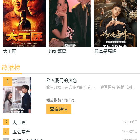
大工匠
灿如繁星
我本是高峰
热播榜
陷入我们的热恋
1
故事开始于南方多雨的庆宜市，“睿军黑马”徐栀（刘...
播放指数:17625℃
查看详情
2
12883℃
大工匠
3
10232℃
玉茗茶骨