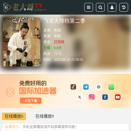
飞常大排档第二季
主演：
未知
导演：
未知
状态：
已完结
豆瓣：0.0分
热度：74 ℃
时间：
2025-06-10 23:30:02
在线播放6
在线播放9
|
温馨提示：
手机全屏播放请开启屏幕旋转功能！