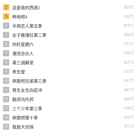
2
955℃
这是我的西游2
3
910℃
种地吧4
4
878℃
半熟恋人第五季
5
830℃
女子推理社第二季
6
773℃
你好星期六
7
706℃
潮流合伙人
8
615℃
第三调解室
9
571℃
养生堂
10
567℃
奔跑吧兄弟第三季
11
491℃
男生女生向前冲
12
460℃
脑洞乌托邦
13
438℃
三个少年第三季
14
425℃
奔跑吧第十季
15
371℃
我是大侦探