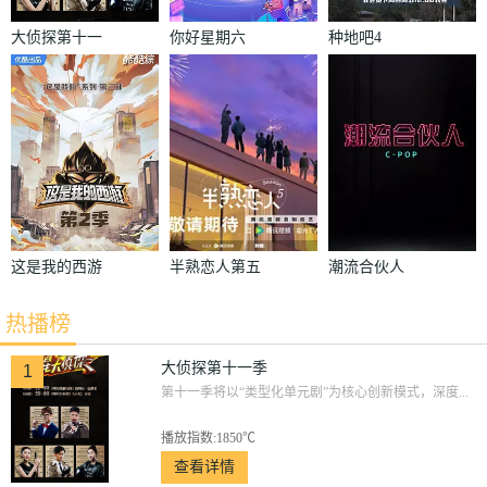
大侦探第十一
你好星期六
种地吧4
季
这是我的西游
半熟恋人第五
潮流合伙人
2
季
热播榜
大侦探第十一季
1
第十一季将以“类型化单元剧”为核心创新模式，深度...
播放指数:1850℃
查看详情