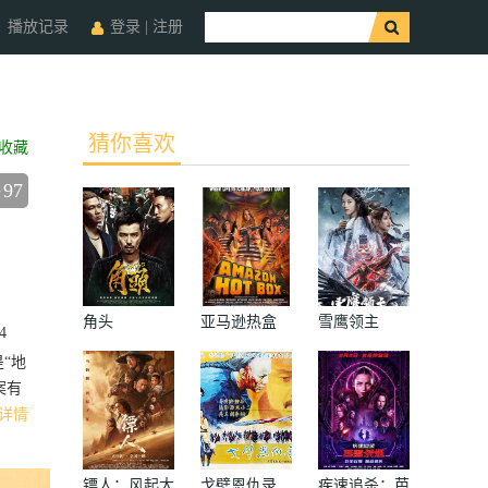
播放记录
登录
|
注册
猜你喜欢
收藏
97
角头
亚马逊热盒
雪鹰领主
4
“地
案有
详情
镖人：风起大
戈壁恩仇录
疾速追杀：芭