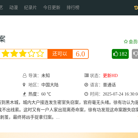
艺
动漫
纪录片
今日更新
排行榜
案
会员
6.0
182
还可以
导演：
未知
状态：
更新HD
地区：
中国大陆
语言：
普通话
热度：60 ℃
时间：
2025-07-24 16:30:0
历到黑木城，城内大户接连发生密室失窃案，官府毫无头绪。徐有功认为是
找不出线索。这时又有一户人家出现离奇命案，徐有功发现这命案跟失窃
剥茧，最终将凶手捉拿归案。...