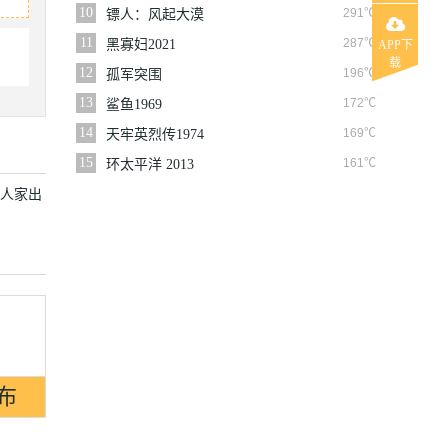
10
291℃
镖人：风起大漠
11
287℃
黑寡妇2021
APP下
载
12
196℃
孤军突围
13
172℃
鲨鱼1969
14
169℃
天牢英烈传1974
15
161℃
环太平洋 2013
户人家出