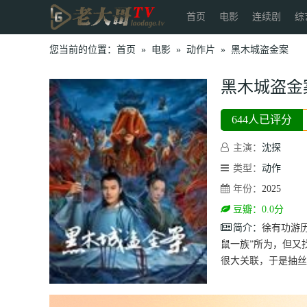
首页
电影
连续剧
综
您当前的位置：
首页
»
电影
»
动作片
»
黑木城盗金案
黑木城盗金
644人已评分
主演：
沈探
类型：
动作
年份：
2025
豆瓣：0.0分
简介：
徐有功游
鼠一族”所为，但又
很大关联，于是抽丝