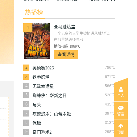
漠
蕾杀姬
热播榜
亚马逊热盒
1
一个无辜的大学生被扔进丛林地狱，
在那里她必须与邪...
播放指数:1969℃
查看详情
2
786℃
奥德赛2026
3
671℃
铁拳怒潮
4
586℃
无敌幸运星
5
520℃
蜘蛛侠：崭新之日
个人
6
435℃
角头
7
397℃
疾速追杀：芭蕾杀姬
留言
8
312℃
保镖
9
298℃
奇门遁术2
顶部