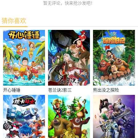
暂无评论，快来抢沙发吧！
猜你喜欢
开心锤锤
苍兰诀2影三
熊出没之探险
界篇
日记