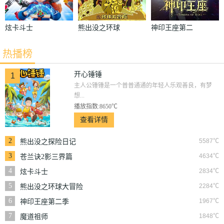
炫卡斗士
熊出没之环球
神印王座第二
大冒险
季
热播榜
开心锤锤
1
主人公锤锤是一个普普通通的年轻人乐观善良，有梦
想...
播放指数:8650℃
查看详情
2
5587℃
熊出没之探险日记
3
4634℃
苍兰诀2影三界篇
4
2834℃
炫卡斗士
5
2284℃
熊出没之环球大冒险
6
1967℃
神印王座第二季
7
1848℃
魔道祖师