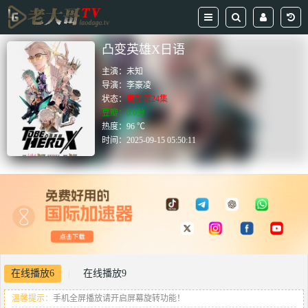
凸变英雄X日语
主演：
未知
导演：
李豪凌
状态：
更新第24集
豆瓣：0.0分
热度：96 ℃
时间：
2025-09-15 05:50:11
在线播放6
在线播放9
|
温馨提示：
手机全屏播放请开启屏幕旋转功能！