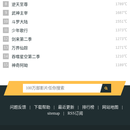
8
1789℃
逆天至尊
9
1687℃
武神主宰
10
1551℃
斗罗大陆
11
1373℃
少年歌行
12
1273℃
剑来第二季
13
1271℃
万界仙踪
14
1210℃
吞噬星空第二季
15
1189℃
神奇阿呦
问题反馈
|
下载帮助
|
最近更新
|
排行榜
|
网站地图
|
sitemap
|
RSS订阅