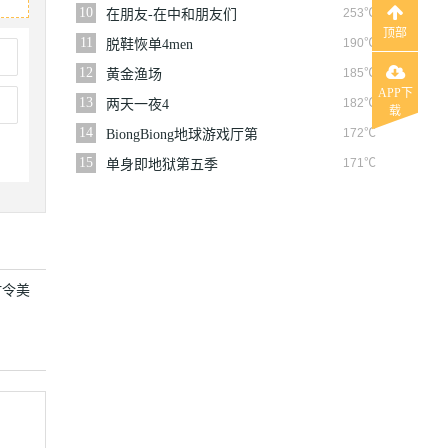
10
253℃
在朋友-在中和朋友们
顶部
11
190℃
脱鞋恢单4men
12
185℃
黄金渔场
APP下
13
182℃
两天一夜4
载
14
172℃
BiongBiong地球游戏厅第
三季
15
171℃
单身即地狱第五季
时令美