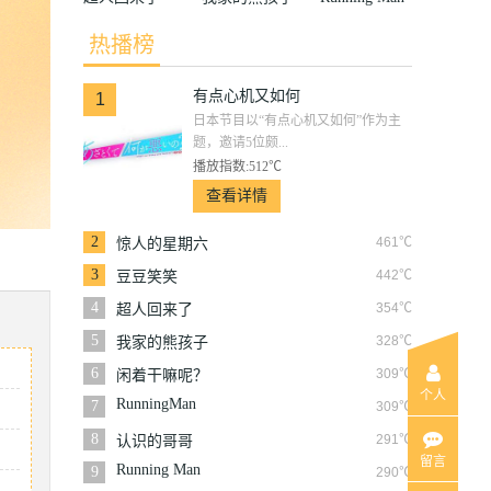
热播榜
有点心机又如何
1
日本节目以“有点心机又如何”作为主
题，邀请5位颇...
播放指数:512℃
查看详情
2
461℃
惊人的星期六
3
442℃
豆豆笑笑
4
354℃
超人回来了
5
328℃
我家的熊孩子
6
309℃
闲着干嘛呢？
个人
RunningMan
7
309℃
8
291℃
认识的哥哥
留言
Running Man
9
290℃