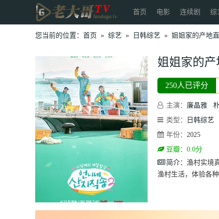
首页
电影
连续剧
综
您当前的位置：
首页
»
综艺
»
日韩综艺
»
姐姐家的产地直
姐姐家的产
250人已评分
主演：
廉晶雅
类型：
日韩综艺
年份：
2025
豆瓣：0.0分
简介：
渔村实境
渔村生活，体验各种