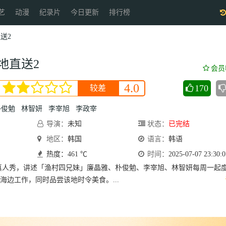
艺
动漫
纪录片
今日更新
排行榜
送2
地直送2
会员
4.0
170
较差
朴俊勉
林智妍
李宰旭
李政宰
导演：
未知
状态：
已完结
地区：
韩国
语言：
韩语
热度：461 ℃
时间：
2025-07-07 23:30:0
真人秀，讲述「渔村四兄妹」廉晶雅、朴俊勉、李宰旭、林智妍每周一起
海边工作，同时品尝该地时令美食。...