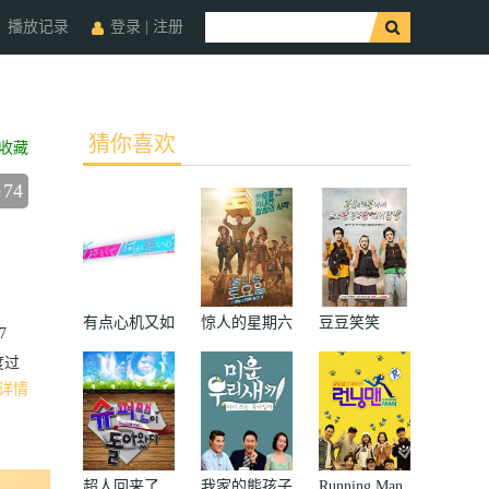
播放记录
登录
|
注册
猜你喜欢
收藏
74
有点心机又如
惊人的星期六
豆豆笑笑
7
何
度过
详情
超人回来了
我家的熊孩子
Running Man