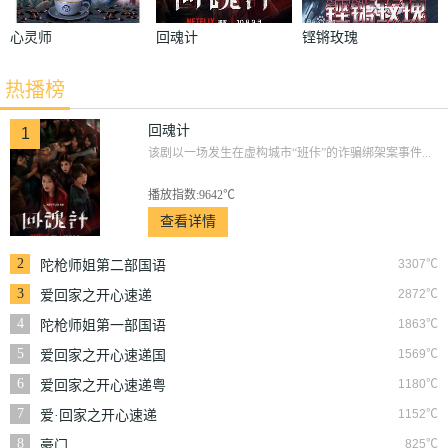
心灵师
回魂计
铿锵玫瑰
热播榜
回魂计
1
该剧以一场发生在虚构城市“班佧”的诈骗绑架案事件...
播放指数:9642℃
查看详情
2
3307℃
陀枪师姐第二部国语
3
2872℃
爱回家之开心速递
4
1863℃
陀枪师姐第一部国语
5
1569℃
爱回家之开心速递国
语
6
1180℃
爱回家之开心速递粤
语
7
1152℃
爱·回家之开心速递
8
825℃
豪门