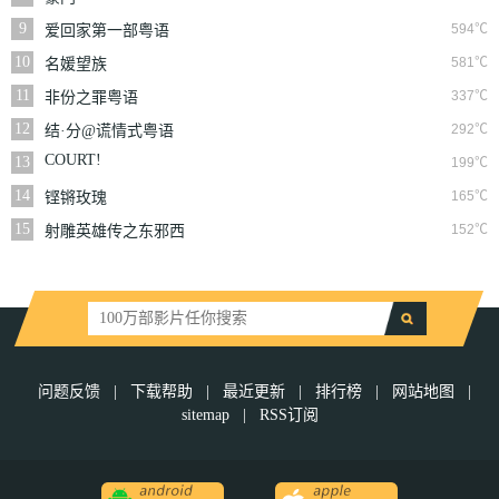
9
594℃
爱回家第一部粤语
10
581℃
名媛望族
11
337℃
非份之罪粤语
12
292℃
结·分@谎情式粤语
COURT!
13
199℃
14
165℃
铿锵玫瑰
15
152℃
射雕英雄传之东邪西
毒
问题反馈
|
下载帮助
|
最近更新
|
排行榜
|
网站地图
|
sitemap
|
RSS订阅