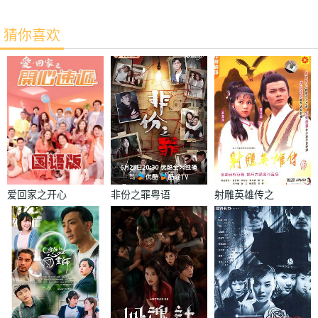
猜你喜欢
爱回家之开心
非份之罪粤语
射雕英雄传之
速递国语
东邪西毒