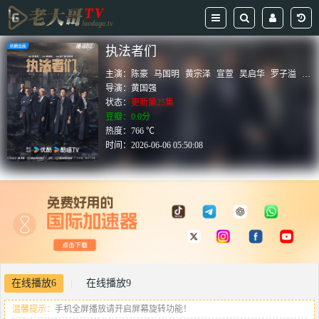
执法者们
主演：
陈豪
马国明
黄宗泽
宣萱
吴启华
罗子溢
胡
导演：
黄国强
状态：
更新第25集
豆瓣：0.0分
热度：766 ℃
时间：
2026-06-06 05:50:08
在线播放6
在线播放9
|
温馨提示：
手机全屏播放请开启屏幕旋转功能！