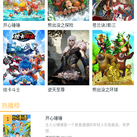
开心锤锤
熊出没之探险
苍兰诀2影三
日记
界篇
炫卡斗士
逆天至尊
熊出没之环球
大冒险
热播榜
开心锤锤
1
主人公锤锤是一个普普通通的年轻人乐观善良，有梦
想...