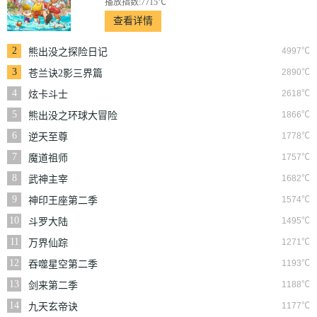
播放指数:7715℃
查看详情
2
4997℃
熊出没之探险日记
3
2890℃
苍兰诀2影三界篇
4
2618℃
炫卡斗士
5
1866℃
熊出没之环球大冒险
6
1778℃
逆天至尊
7
1757℃
魔道祖师
8
1682℃
武神主宰
9
1574℃
神印王座第二季
10
1495℃
斗罗大陆
11
1271℃
万界仙踪
12
1193℃
吞噬星空第二季
13
1188℃
剑来第二季
14
1177℃
九天玄帝诀