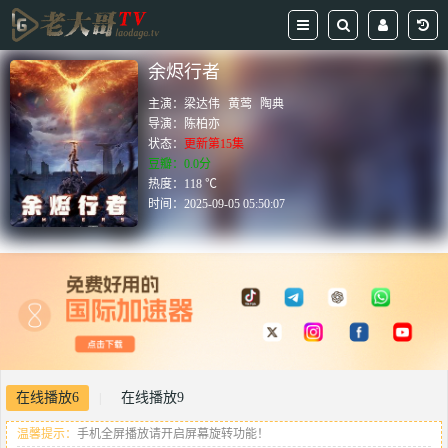
余烬行者
主演：
梁达伟
黄莺
陶典
导演：
陈柏亦
状态：
更新第15集
豆瓣：0.0分
热度：118 ℃
时间：
2025-09-05 05:50:07
在线播放6
在线播放9
|
温馨提示：
手机全屏播放请开启屏幕旋转功能！