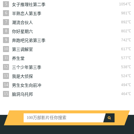
5
1054℃
女子推理社第二季
6
981℃
半熟恋人第五季
7
892℃
潮流合伙人
8
802℃
你好星期六
9
742℃
奔跑吧兄弟第三季
10
617℃
第三调解室
11
577℃
养生堂
12
538℃
三个少年第三季
13
524℃
我是大侦探
14
494℃
男生女生向前冲
15
464℃
脑洞乌托邦