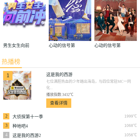
男生女生向前
心动的信号第
心动的信号第
冲2016
五季
六季
热播榜
这是我的西游
1
七位满腔热血的少年踏出海岛，与四位常驻MC一同
化...
播放指数:3432℃
查看详情
2
1999℃
大侦探第十一季
3
1068℃
种地吧4
4
1056℃
这是我的西游2