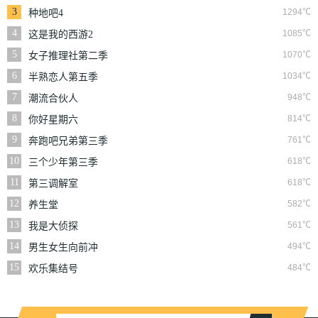
3
1294℃
种地吧4
4
1085℃
这是我的西游2
5
1070℃
女子推理社第二季
6
1034℃
半熟恋人第五季
7
948℃
潮流合伙人
8
814℃
你好星期六
9
761℃
奔跑吧兄弟第三季
10
618℃
三个少年第三季
11
618℃
第三调解室
12
582℃
养生堂
13
561℃
我是大侦探
14
494℃
男生女生向前冲
15
484℃
欢乐集结号