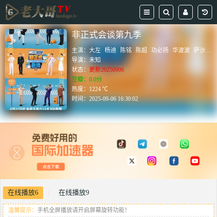
非正式会谈第九季
主演：
大左
杨迪
陈铭
陈超
功必扬
华波波
萨沙
钟
导演：
未知
状态：
更新20250906
豆瓣：0.0分
热度：1224 ℃
时间：
2025-09-06 16:30:02
在线播放6
在线播放9
|
温馨提示：
手机全屏播放请开启屏幕旋转功能！