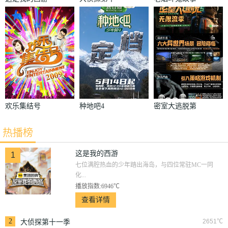
季
欢乐集结号
种地吧4
密室大逃脱第
五季
热播榜
这是我的西游
1
七位满腔热血的少年踏出海岛，与四位常驻MC一同
化...
播放指数:6946℃
查看详情
2
2651℃
大侦探第十一季