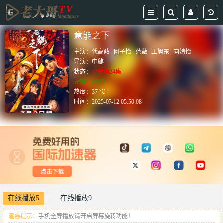
意能之下
主演：
代高政
何子怡
范薇
王旭东
向婧怡
导演：
中麒
状态：
更新第24集
豆瓣：0.0分
热度：37 ℃
时间：
2025-07-12 05:50:08
在线播放5
在线播放9
|
温馨提示：
手机全屏播放请开启屏幕旋转功能！