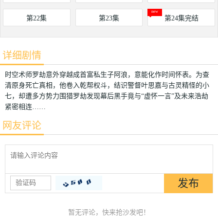
第22集
第23集
第24集完结
详细剧情
时空术师罗劫意外穿越成首富私生子阿浪，意能化作时间怀表。为查
清原身死亡真相，他卷入乾帮权斗，结识警督叶思嘉与古灵精怪的小
七，却遭多方势力围猎罗劫发现幕后黑手竟与“虚怀一言”及未来浩劫
紧密相连……
网友评论
暂无评论，快来抢沙发吧！