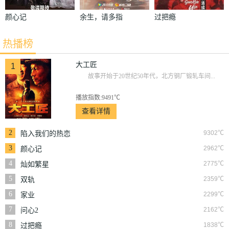
颜心记
余生，请多指
过把瘾
教
热播榜
大工匠
1
故事开始于20世纪50年代，北方钢厂锻轧车间...
播放指数:9491℃
查看详情
2
9302℃
陷入我们的热恋
3
2962℃
颜心记
4
2775℃
灿如繁星
5
2359℃
双轨
6
2299℃
家业
7
2162℃
问心2
8
1838℃
过把瘾