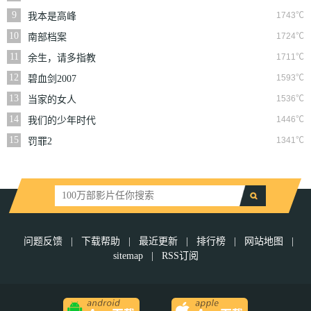
9
1743℃
我本是高峰
10
1724℃
南部档案
11
1711℃
余生，请多指教
12
1593℃
碧血剑2007
13
1536℃
当家的女人
14
1446℃
我们的少年时代
15
1341℃
罚罪2
问题反馈
|
下载帮助
|
最近更新
|
排行榜
|
网站地图
|
sitemap
|
RSS订阅