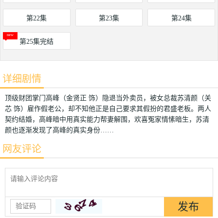
第22集
第23集
第24集
第25集完结
详细剧情
顶级财团掌门高峰（金贤正 饰）隐退当外卖员，被女总裁苏清颜（关
芯 饰）雇作假老公，却不知他正是自己要求其假扮的君盛老板。两人
契约结婚，高峰暗中用真实能力帮妻解围，欢喜冤家情愫暗生，苏清
颜也逐渐发现了高峰的真实身份……
网友评论