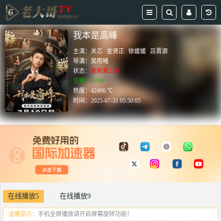
我本是高峰
主演：
关芯
金贤正
徐媛媛
吕晋源
导演：
吴雨曦
状态：
更新第25集
豆瓣：0.0分
热度：42496 ℃
时间：
2025-07-31 05:50:05
在线播放5
在线播放9
|
温馨提示：
手机全屏播放请开启屏幕旋转功能！