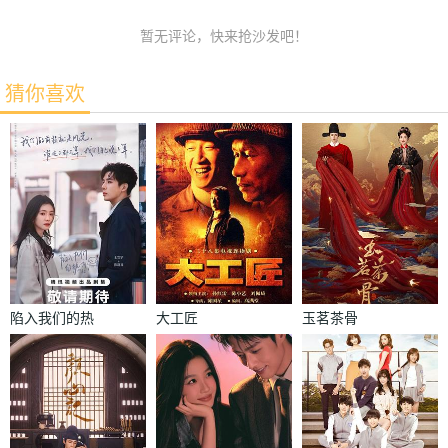
暂无评论，快来抢沙发吧！
猜你喜欢
陷入我们的热
大工匠
玉茗茶骨
恋