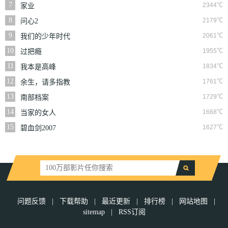
7
2344℃
家业
8
2179℃
问心2
9
2061℃
我们的少年时代
10
1955℃
过把瘾
11
1834℃
我本是高峰
12
1761℃
余生，请多指教
13
1729℃
南部档案
14
1668℃
当家的女人
15
1627℃
碧血剑2007
问题反馈
|
下载帮助
|
最近更新
|
排行榜
|
网站地图
|
sitemap
|
RSS订阅