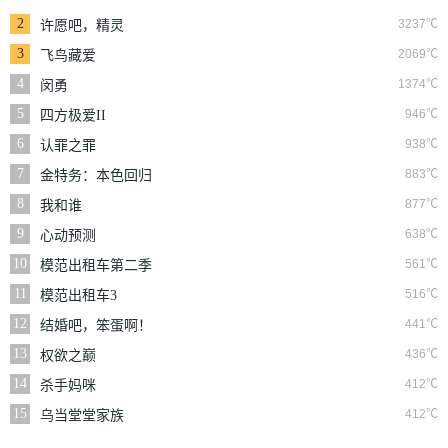
2
3237℃
许愿吧，精灵
3
2069℃
飞鸟藏爱
4
1374℃
闵勇
5
946℃
四方极爱II
6
938℃
认罪之罪
7
883℃
金特务：本色回归
8
877℃
我和谁
9
638℃
心动预测
10
561℃
模范出租车第二季
11
516℃
模范出租车3
12
441℃
结婚吧，笨蛋啊！
13
436℃
权欲之巅
14
412℃
杀手妈咪
15
412℃
乌当堂堂家族