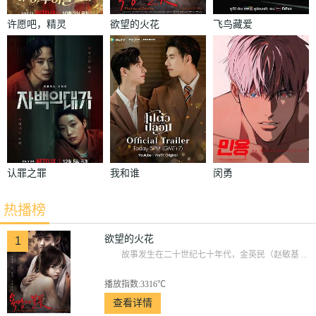
许愿吧，精灵
欲望的火花
飞鸟藏爱
认罪之罪
我和谁
闵勇
热播榜
欲望的火花
1
故事发生在二十世纪七十年代，金英民（赵敏基 ...
播放指数:3316℃
查看详情