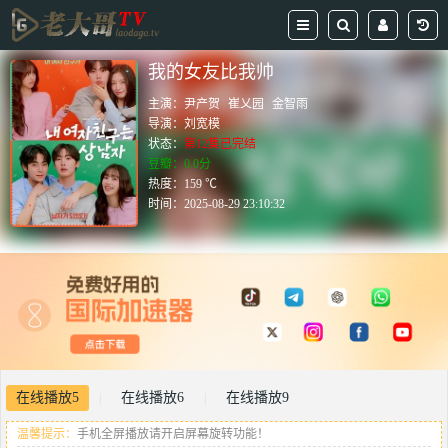
我的女友比我帅
主演：
尹产贺
崔乂园
金智雨
导演：
刘宽模
状态：
第12集已完结
豆瓣：0.0分
热度：159 ℃
时间：
2025-08-29 23:10:32
在线播放5
在线播放6
在线播放9
|
|
温馨提示：
手机全屏播放请开启屏幕旋转功能！