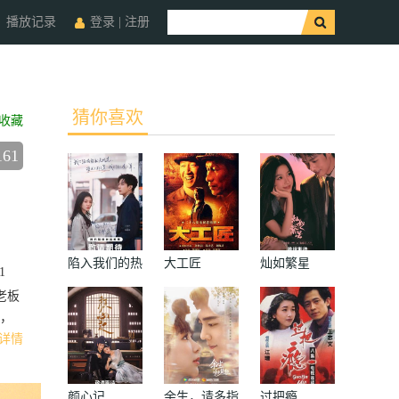
播放记录
登录
|
注册
猜你喜欢
收藏
161
陷入我们的热
大工匠
灿如繁星
1
恋
老板
，
详情
颜心记
余生，请多指
过把瘾