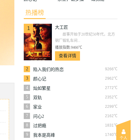
教
热播榜
大工匠
1
故事开始于20世纪50年代，北方
钢厂锻轧车间...
播放指数:9466℃
查看详情
2
9266℃
陷入我们的热恋
3
2962℃
颜心记
4
2772℃
灿如繁星
5
2352℃
双轨
6
2299℃
家业
7
2162℃
问心2
8
1831℃
过把瘾
9
1740℃
我本是高峰
个人