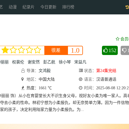
艺
动漫
纪录片
今日更新
排行榜
会员
1.0
152
很差
钟丽丽
权裴伦
谢安然
彭乙航
徐小琴
宋益凡
导演：
文鸿毅
状态：
第24集完结
地区：
中国大陆
语言：
汉语普通话
热度：1661 ℃
时间：
2025-08-08 12:20:2
钟丽丽 饰）从小在育婴堂长大不识生身父母，视好友小柔为唯一家人。高
夺去小柔的性命。林初宁想为小柔报仇，却无奈势单力薄。因为一件信物
家的孩子，决定利用陆家力量为小柔报仇。为...