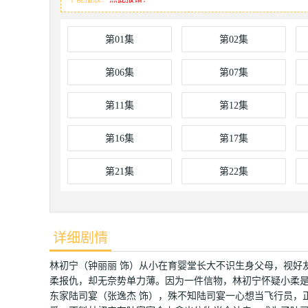
第01集
第02集
第06集
第07集
第11集
第12集
第16集
第17集
第21集
第22集
详细剧情
林初宁（钟丽丽 饰）从小在育婴堂长大不识生身父母，视好
柔报仇，却无奈势单力薄。因为一件信物，林初宁怀疑小柔
东家陆司宴（张逸杰 饰），殊不知陆司宴一心想当飞行员，