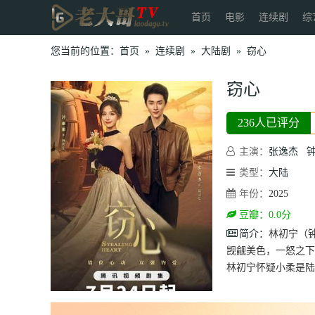
首页
电影
连续剧
综
您当前的位置：
首页
»
连续剧
»
大陆剧
»
窃心
窃心
236人已评分
主演：
张逸杰
类型：
大陆
年份：
2025
豆瓣：0.0分
简介：
林初宁（
觊觎美色，一怒之下
林初宁怀疑小柔是陆