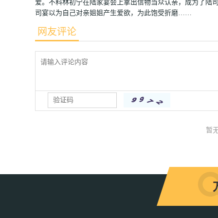
爱。不料林初宁在陆家宴会上拿出信物当众认亲，成为了陆
司宴以为自己对亲姐姐产生爱欲，为此饱受折磨……
网友评论
暂