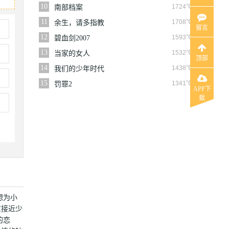
10
1724℃
南部档案
11
1708℃
余生，请多指教
留言
12
1593℃
碧血剑2007
13
1532℃
当家的女人
顶部
14
1438℃
我们的少年时代
15
1341℃
罚罪2
APP下
载
想为小
意接近少
的恋