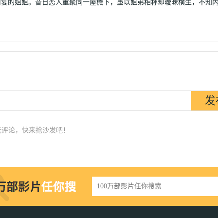
司宴的姐姐。昔日恋人重聚同一屋檐下，虽以姐弟相称却暧昧横生，不知
无评论，快来抢沙发吧！