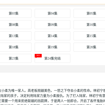
第03集
第04集
第05集
第08集
第09集
第10集
第13集
第14集
第15集
第18集
第19集
第20集
第23集
第24集完结
友小柔为唯一家人。高老板觊觎美色，一怒之下夺去小柔的性命。林初宁
是陆家的孩子，决定利用陆家力量为小柔报仇。为了打入陆家，林初宁有
正需要一个用来拒绝联姻的挡箭牌，于是两人一拍即合，开启了各怀鬼胎