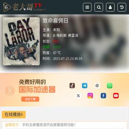
致命雇佣日
主演：
未知
导演：
R·埃利斯·弗雷泽
状态：
HD
豆瓣：0.0分
热度：47 ℃
时间：
2025-07-25 23:30:19
在线播放6
温馨提示：
手机全屏播放请开启屏幕旋转功能！