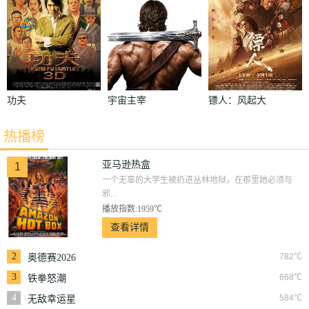
功夫
宇宙主宰
镖人：风起大
漠
热播榜
亚马逊热盒
1
一个无辜的大学生被扔进丛林地狱，在那里她必须与
邪...
播放指数:1959℃
查看详情
2
782℃
奥德赛2026
3
668℃
铁拳怒潮
4
584℃
无敌幸运星