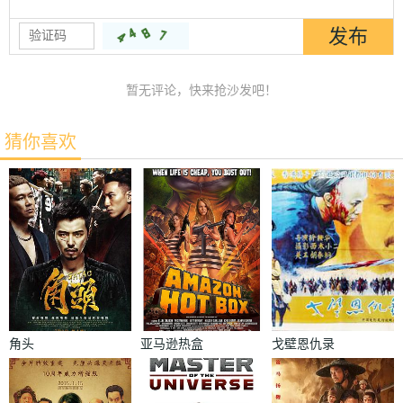
暂无评论，快来抢沙发吧！
猜你喜欢
角头
亚马逊热盒
戈壁恩仇录