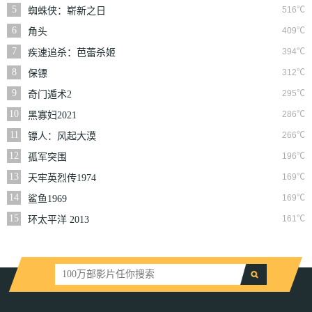
5
516℃
蜘蛛侠：崭新之日
6
409℃
角头
7
394℃
疾速追杀：芭蕾杀姬
8
312℃
保镖
9
295℃
奇门遁术2
10
286℃
黑寡妇2021
11
266℃
镖人：风起大漠
12
196℃
孤军突围
13
169℃
天牢英烈传1974
14
169℃
鲨鱼1969
15
161℃
环太平洋 2013