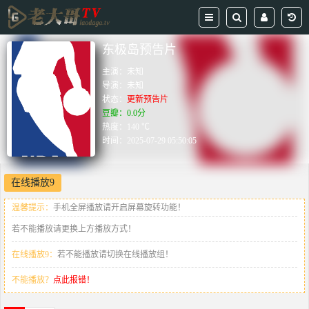
东极岛预告片
主演：
未知
导演：
未知
状态：
更新预告片
豆瓣：0.0分
热度：140 ℃
时间：
2025-07-29 05:50:05
在线播放9
温馨提示：
手机全屏播放请开启屏幕旋转功能！
若不能播放请更换上方播放方式！
在线播放9：
若不能播放请切换在线播放组！
不能播放？
点此报错！