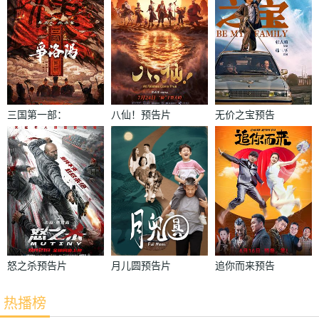
三国第一部：
八仙！预告片
无价之宝预告
争洛阳预告片
片
怒之杀预告片
月儿圆预告片
追你而来预告
片
热播榜