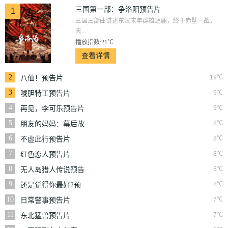
三国第一部：争洛阳预告片
1
三国三部曲讲述东汉末年群雄逐鹿，终于赤壁一战，
天...
播放指数:21℃
查看详情
2
19℃
八仙！预告片
3
9℃
唬胆特工预告片
4
9℃
再见，李可乐预告片
5
8℃
朋友的妈妈：幕后故
事
6
8℃
不虚此行预告片
7
8℃
红色恋人预告片
8
8℃
无人岛猎人传说预告
片
9
8℃
还是觉得你最好2预
告片
10
7℃
日常警事预告片
11
7℃
东北猛兽预告片