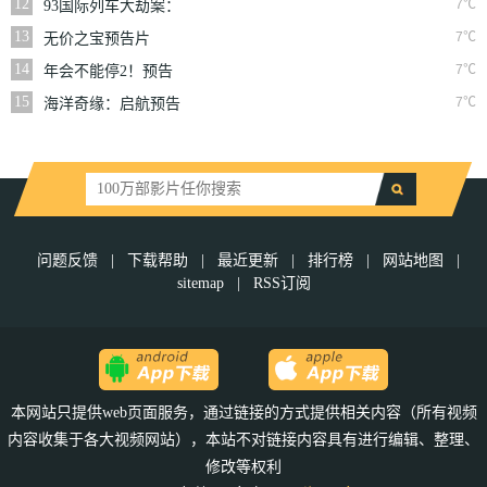
12
7℃
93国际列车大劫案：
莫斯科行动预告片
13
7℃
无价之宝预告片
14
7℃
年会不能停2！预告
片
15
7℃
海洋奇缘：启航预告
片
问题反馈
|
下载帮助
|
最近更新
|
排行榜
|
网站地图
|
sitemap
|
RSS订阅
本网站只提供web页面服务，通过链接的方式提供相关内容（所有视频
内容收集于各大视频网站），本站不对链接内容具有进行编辑、整理、
修改等权利