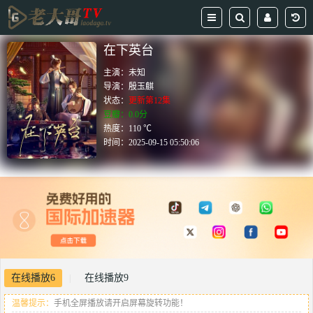
在下英台
主演：
未知
导演：
殷玉麒
状态：
更新第12集
豆瓣：0.0分
热度：110 ℃
时间：
2025-09-15 05:50:06
在线播放6
在线播放9
|
温馨提示：
手机全屏播放请开启屏幕旋转功能！