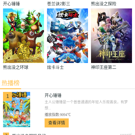
开心锤锤
苍兰诀2影三
熊出没之探险
界篇
日记
熊出没之环球
炫卡斗士
神印王座第二
大冒险
季
热播榜
开心锤锤
1
主人公锤锤是一个普普通通的年轻人乐观善良，有梦
想...
播放指数:9094℃
查看详情