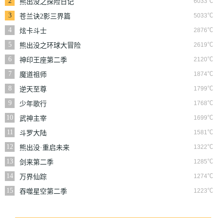
2
6033℃
熊出没之探险日记
3
5033℃
苍兰诀2影三界篇
4
2876℃
炫卡斗士
5
2619℃
熊出没之环球大冒险
6
2120℃
神印王座第二季
7
1874℃
魔道祖师
8
1799℃
逆天至尊
9
1768℃
少年歌行
10
1699℃
武神主宰
11
1581℃
斗罗大陆
12
1322℃
熊出没·重启未来
13
1285℃
剑来第二季
14
1274℃
万界仙踪
15
1223℃
吞噬星空第二季