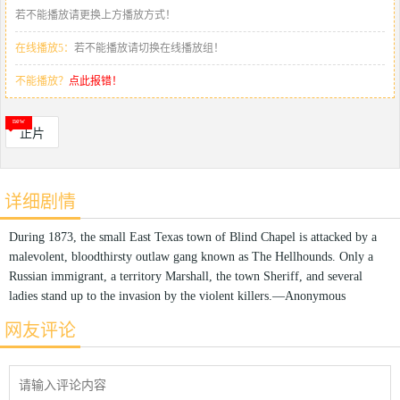
若不能播放请更换上方播放方式！
在线播放5：
若不能播放请切换在线播放组！
不能播放？
点此报错！
正片
详细剧情
During 1873, the small East Texas town of Blind Chapel is attacked by a
malevolent, bloodthirsty outlaw gang known as The Hellhounds. Only a
Russian immigrant, a territory Marshall, the town Sheriff, and several
ladies stand up to the invasion by the violent killers.—Anonymous
网友评论