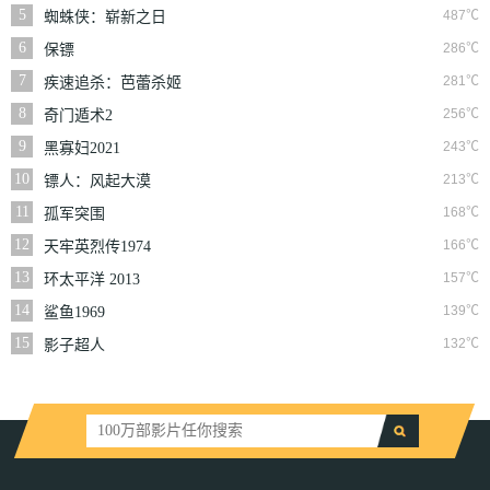
5
487℃
蜘蛛侠：崭新之日
6
286℃
保镖
7
281℃
疾速追杀：芭蕾杀姬
8
256℃
奇门遁术2
9
243℃
黑寡妇2021
10
213℃
镖人：风起大漠
11
168℃
孤军突围
12
166℃
天牢英烈传1974
13
157℃
环太平洋 2013
14
139℃
鲨鱼1969
15
132℃
影子超人