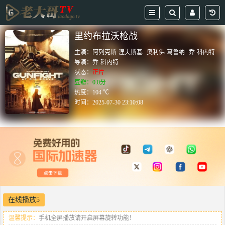
里约布拉沃枪战
主演：
阿列克斯·涅夫斯基
奥利佛·葛鲁纳
乔·科内特
导演：
乔·科内特
状态：
正片
豆瓣：0.0分
热度：104 ℃
时间：
2025-07-30 23:10:08
在线播放5
温馨提示：
手机全屏播放请开启屏幕旋转功能！