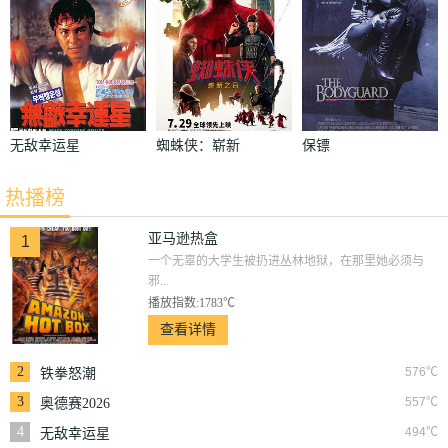
无敌幸运星
蜘蛛侠：崭新
保镖
之日
热播榜
亚马逊热盒
1
一个无辜的大学生被扔进丛林地狱，在那里她必须与
邪...
播放指数:1783℃
查看详情
2
576℃
铁拳怒潮
3
557℃
奥德赛2026
4
494℃
无敌幸运星