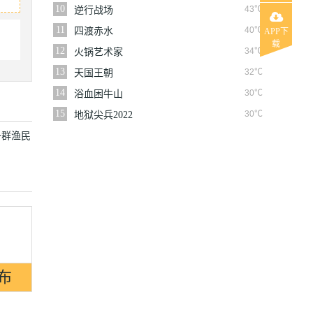
10
43℃
逆行战场
11
40℃
四渡赤水
APP下
载
12
34℃
火锅艺术家
13
32℃
天国王朝
14
30℃
浴血困牛山
15
30℃
地狱尖兵2022
一群渔民