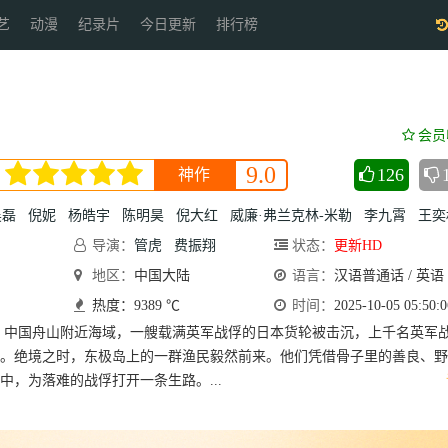
艺
动漫
纪录片
今日更新
排行榜
会员
9.0
126
神作
吴磊
倪妮
杨皓宇
陈明昊
倪大红
威廉·弗兰克林-米勒
李九霄
王奕
导演：
管虎
费振翔
状态：
更新HD
地区：
中国大陆
语言：
汉语普通话 / 英语
热度：9389 ℃
时间：
2025-10-05 05:50:0
，中国舟山附近海域，一艘载满英军战俘的日本货轮被击沉，上千名英军
。绝境之时，东极岛上的一群渔民毅然前来。他们凭借骨子里的善良、野
中，为落难的战俘打开一条生路。...