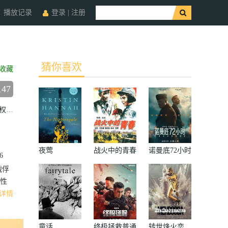
播放记录
登录
|
注册
猜你喜欢
收藏
147
权
李卓钊
夜莺
战火中的青春
诺曼底72小时
6
战俘
性
详情
童话
终极拯救普通
转世烽火恋