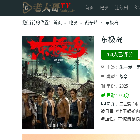
首页
电影
连续剧
综
您当前的位置：
首页
»
电影
»
战争片
»
东极岛
东极岛
760人已评分
主演：
朱一龙
类型：
战争
年份：
2025
豆瓣：0.0分
简介：
二战期间
被日军封锁于船舱内
与血性，在惊涛骇浪