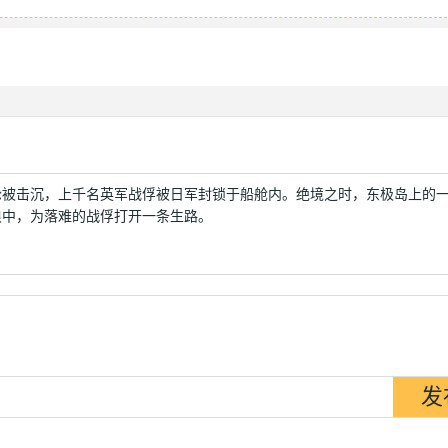
轮被击沉，上千名英军战俘被日军封锁于船舱内。绝境之时，东极岛上的
浪中，为落难的战俘打开一条生路。