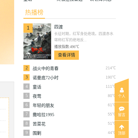
话版
热播榜
四渡
1
长征时期，红军身处绝境。四渡赤水
堪称红军的绝地反...
播放指数:496℃
查看详情
2
214℃
战火中的青春
3
190℃
诺曼底72小时
4
111℃
童话
5
80℃
夜莺
个人
6
61℃
年轻的朋友
7
55℃
撒哈拉1995
留言
8
51℃
苦菜花
9
44℃
围剿
顶部