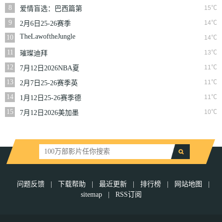
NBA常规赛掘金VS
8
15℃
爱情盲选：巴西篇第
勇士
二季
9
14℃
2月6日25-26赛季
NBA常规赛篮网VS
TheLawoftheJungle
10
14℃
魔术
11
13℃
璀璨迪拜
12
11℃
7月12日2026NBA夏
季联赛尼克斯VS马刺
13
11℃
2月7日25-26赛季英
超第25轮伯恩利VS西
14
11℃
1月12日25-26赛季德
汉姆联
甲第16轮拜仁慕尼黑
15
10℃
7月12日2026美加墨
VS沃尔夫斯堡
世界杯四分之一决赛
挪威VS英格兰
问题反馈
|
下载帮助
|
最近更新
|
排行榜
|
网站地图
|
sitemap
|
RSS订阅