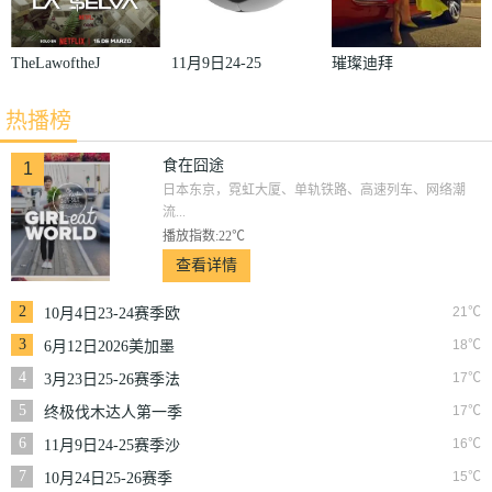
TheLawoftheJ
11月9日24-25
璀璨迪拜
ungle
赛季沙联第10
热播榜
轮利雅得体育
VS利雅得胜
食在囧途
1
日本东京，霓虹大厦、单轨铁路、高速列车、网络潮
利
流...
播放指数:22℃
查看详情
2
21℃
10月4日23-24赛季欧
冠小组赛第2轮那不
3
18℃
6月12日2026美加墨
勒斯VS皇家马德里
世界杯小组赛韩国VS
4
17℃
3月23日25-26赛季法
捷克
甲第27轮雷恩VS梅斯
5
17℃
终极伐木达人第一季
6
16℃
11月9日24-25赛季沙
联第10轮利雅得体育
7
15℃
10月24日25-26赛季
VS利雅得胜利