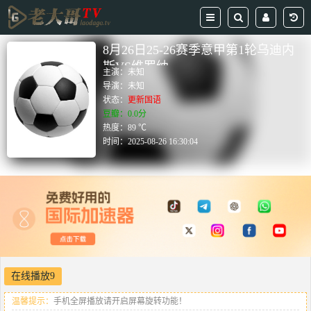
8月26日25-26赛季意甲第1轮乌迪内
斯VS维罗纳
主演：
未知
导演：
未知
状态：
更新国语
豆瓣：0.0分
热度：89 ℃
时间：
2025-08-26 16:30:04
在线播放9
温馨提示：
手机全屏播放请开启屏幕旋转功能！