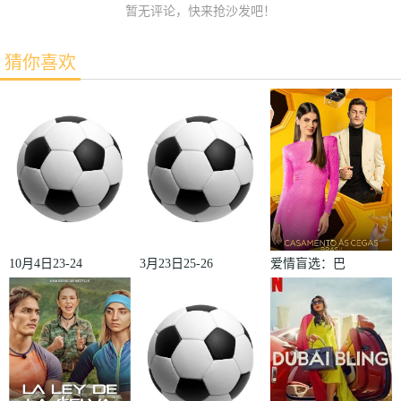
暂无评论，快来抢沙发吧！
猜你喜欢
10月4日23-24
3月23日25-26
爱情盲选：巴
赛季欧冠小组
赛季法甲第27
西篇第二季
赛第2轮那不
轮雷恩VS梅
勒斯VS皇家
斯
马德里