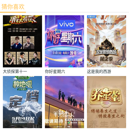
猜你喜欢
大侦探第十一
你好星期六
这是我的西游
季
2