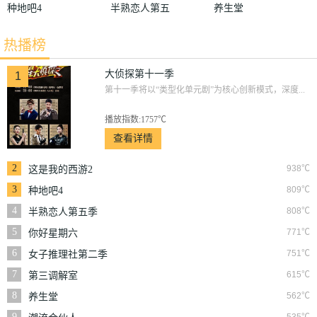
种地吧4
半熟恋人第五
养生堂
季
热播榜
大侦探第十一季
1
第十一季将以“类型化单元剧”为核心创新模式，深度...
播放指数:1757℃
查看详情
2
938℃
这是我的西游2
3
809℃
种地吧4
4
808℃
半熟恋人第五季
5
771℃
你好星期六
6
751℃
女子推理社第二季
7
615℃
第三调解室
8
562℃
养生堂
9