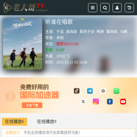
听谁在唱歌
主演：
于适
胡海泉
莫西子诗
韩庚
戴佩妮
马頔
刘
导演：
未知
状态：
更新20251120
豆瓣：0.0分
热度：20507 ℃
时间：
2025-11-21 05:50:06
在线播放6
在线播放9
|
温馨提示：
手机全屏播放请开启屏幕旋转功能！