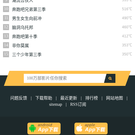
535℃
潮流合伙人
10
516℃
奔跑吧兄弟第三季
11
490℃
男生女生向前冲
12
460℃
脑洞乌托邦
13
412℃
奔跑吧第十季
14
353℃
非你莫属
15
350℃
三个少年第三季
问题反馈
|
下载帮助
|
最近更新
|
排行榜
|
网站地图
|
sitemap
|
RSS订阅