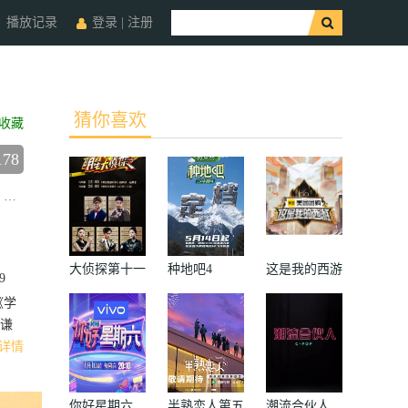
播放记录
登录
|
注册
猜你喜欢
收藏
178
高九成
大侦探第十一
种地吧4
这是我的西游
9
季
《学
谦
详情
你好星期六
半熟恋人第五
潮流合伙人