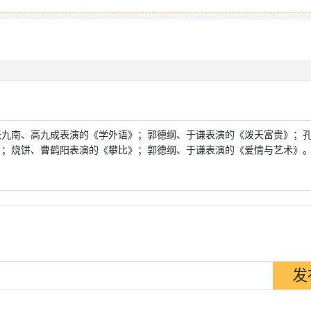
张九南、高九成表演的《学外语》；郭德纲、于谦表演的《泼天富贵》；
》；烧饼、曹鹤阳表演的《攀比》；郭德纲、于谦表演的《爱情与艺术》