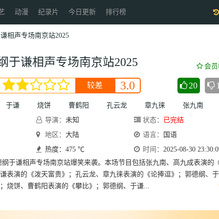
艺
动漫
纪录片
今日更新
排行榜
谦相声专场南京站2025
纲于谦相声专场南京站2025
会员
3.0
20
较差
于谦
烧饼
曹鹤阳
孔云龙
章九徕
张九南
导演：
未知
状态：
已完结
地区：
大陆
语言：
国语
热度：475 ℃
时间：
2025-08-30 23:30:0
德纲于谦相声专场南京站爆笑来袭。本场节目包括张九南、高九成表演的
谦表演的《泼天富贵》；孔云龙、章九徕表演的《论捧逗》；郭德纲、于
；烧饼、曹鹤阳表演的《攀比》；郭德纲、于谦...