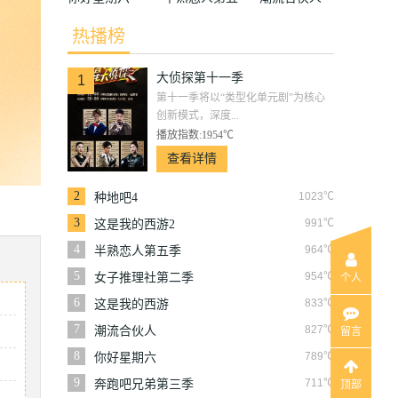
季
热播榜
大侦探第十一季
1
第十一季将以“类型化单元剧”为核心
创新模式，深度...
播放指数:1954℃
查看详情
2
1023℃
种地吧4
3
991℃
这是我的西游2
4
964℃
半熟恋人第五季
5
954℃
女子推理社第二季
个人
6
833℃
这是我的西游
7
827℃
潮流合伙人
留言
8
789℃
你好星期六
9
711℃
奔跑吧兄弟第三季
顶部