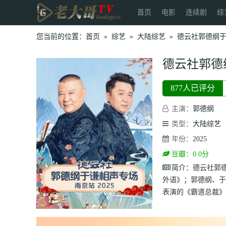
首页
电影
连续剧
综
您当前的位置：
首页
»
综艺
»
大陆综艺
»
德云社郭德纲于
德云社郭德
877人已评分
主演：
郭德纲
类型：
大陆综艺
年份：
2025
豆瓣：0.0分
简介：
德云社郭
外语》；郭德纲、于
表演的《霸道总裁》