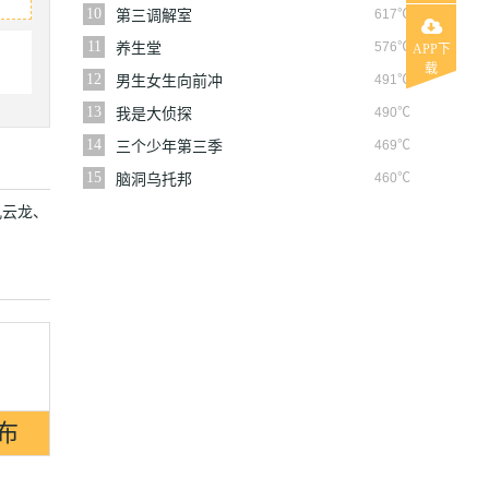
10
617℃
第三调解室
11
576℃
养生堂
APP下
载
12
491℃
男生女生向前冲
13
490℃
我是大侦探
14
469℃
三个少年第三季
15
460℃
脑洞乌托邦
孔云龙、
。