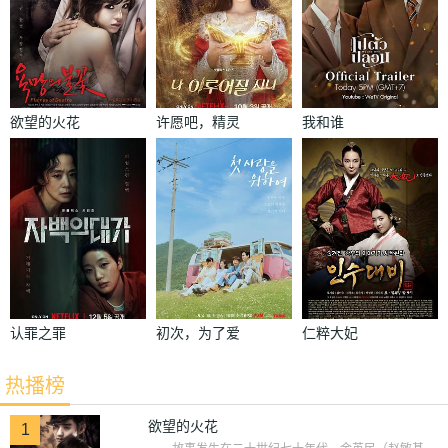
欲望的火花
许愿吧，精灵
我和谁
认罪之罪
初次，为了爱
仁粹大妃
热播榜
欲望的火花
1