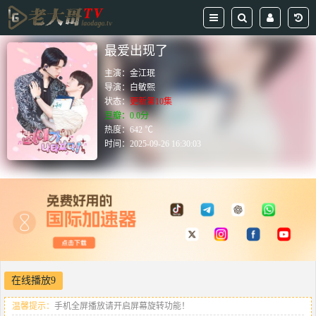
最爱出现了
主演：
金江珉
导演：
白敏熙
状态：
更新第10集
豆瓣：0.0分
热度：642 ℃
时间：
2025-09-26 16:30:03
在线播放9
温馨提示：
手机全屏播放请开启屏幕旋转功能！