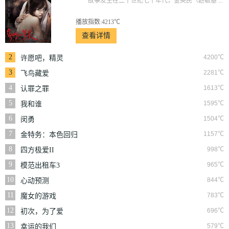
故事发生在二十世纪七十年代，金英民（赵敏基 ...
播放指数:4213℃
查看详情
2
4200℃
许愿吧，精灵
3
2281℃
飞鸟藏爱
4
1613℃
认罪之罪
5
1595℃
我和谁
6
1504℃
闵勇
7
1157℃
金特务：本色回归
8
998℃
四方极爱II
9
965℃
模范出租车3
10
844℃
心动预测
11
783℃
魔女的游戏
12
696℃
初次，为了爱
13
579℃
幸运的我们