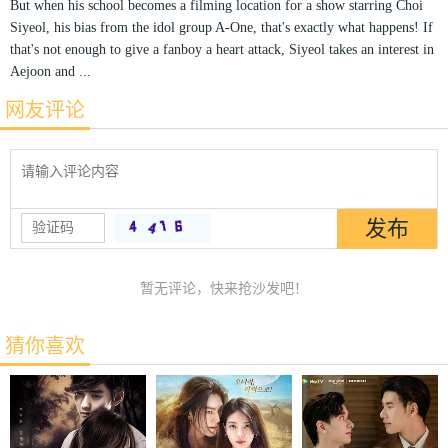
But when his school becomes a filming location for a show starring Choi
Siyeol, his bias from the idol group A-One, that's exactly what happens! If
that's not enough to give a fanboy a heart attack, Siyeol takes an interest in
Aejoon and ...
网友评论
暂无评论，快来抢沙发吧！
猜你喜欢