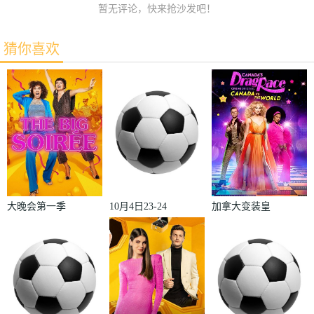
暂无评论，快来抢沙发吧！
猜你喜欢
大晚会第一季
10月4日23-24
加拿大变装皇
赛季欧冠小组
后秀：加拿大
赛第2轮那不
对阵世界
勒斯VS皇家
2022
马德里