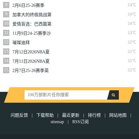
二季
8
14℃
2月6日25-26赛季
NBA常规赛篮网VS
9
14℃
加拿大的终极挑战第
魔术
一季
10
14℃
爱情盲选：巴西篇第
二季
11
13℃
11月9日24-25赛季沙
联第10轮利雅得体育
12
12℃
璀璨迪拜
VS利雅得胜利
13
11℃
7月12日2026NBA夏
季联赛尼克斯VS马刺
14
11℃
7月11日2026NBA夏
季联赛公牛VS灰熊
15
11℃
2月7日25-26赛季英
超第25轮伯恩利VS西
汉姆联
问题反馈
|
下载帮助
|
最近更新
|
排行榜
|
网站地图
|
sitemap
|
RSS订阅