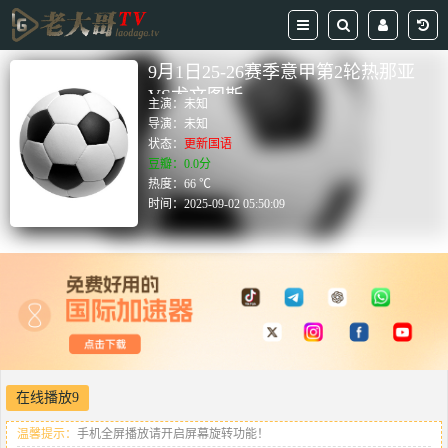
9月1日25-26赛季意甲第2轮热那亚
VS尤文图斯
主演：
未知
导演：
未知
状态：
更新国语
豆瓣：0.0分
热度：66 ℃
时间：
2025-09-02 05:50:09
在线播放9
温馨提示：
手机全屏播放请开启屏幕旋转功能！