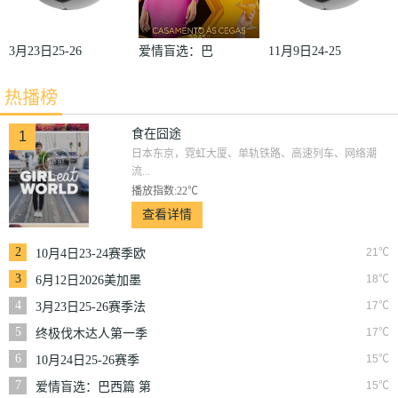
3月23日25-26
爱情盲选：巴
11月9日24-25
赛季法甲第27
西篇第二季
赛季沙联第10
热播榜
轮雷恩VS梅
轮利雅得体育
斯
VS利雅得胜
食在囧途
1
日本东京，霓虹大厦、单轨铁路、高速列车、网络潮
利
流...
播放指数:22℃
查看详情
2
21℃
10月4日23-24赛季欧
冠小组赛第2轮那不
3
18℃
6月12日2026美加墨
勒斯VS皇家马德里
世界杯小组赛韩国VS
4
17℃
3月23日25-26赛季法
捷克
甲第27轮雷恩VS梅斯
5
17℃
终极伐木达人第一季
6
15℃
10月24日25-26赛季
NBA常规赛掘金VS
7
15℃
爱情盲选：巴西篇 第
勇士