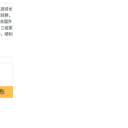
竞选班长
趣班群，
想去国外
。三组家
盾，顺利