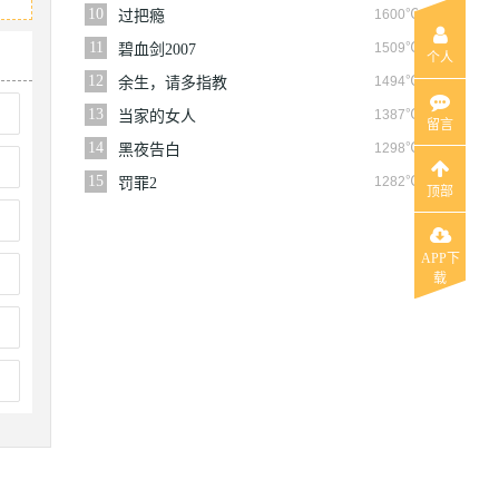
10
1600℃
过把瘾
11
1509℃
碧血剑2007
个人
12
1494℃
余生，请多指教
13
1387℃
当家的女人
留言
14
1298℃
黑夜告白
15
1282℃
罚罪2
顶部
APP下
载