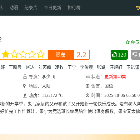
艺
动漫
纪录片
今日更新
排行榜
2
会员
2.2
120
很差
陈好
王晓晨
赵达
刘芮麟
凌孜
王宁
李传缨
张鹭
汪煜轩
卫诺谨
导演：
李少飞
状态：
更新第40集
地区：
大陆
语言：
国语
热度：1122172 ℃
时间：
2025-10-06 05:50:0
年新的开学季，鬼马家庭的父母和孩子又开始新一轮快乐成长。没有老人
好忙完工作忙管娃，果宁为竞选班长绞尽脑汁使出浑身解数，果宝又太佛