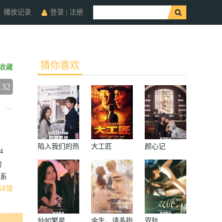
播放记录
登录
|
注册
猜你喜欢
收藏
132
孙思程
殷晨曦
任麒光
张茗灿
胡轶轩
卫然
石杭鹭
蔡明
朱时
陷入我们的热
大工匠
颜心记
4
恋
帮
系
详情
灿如繁星
余生，请多指
双轨