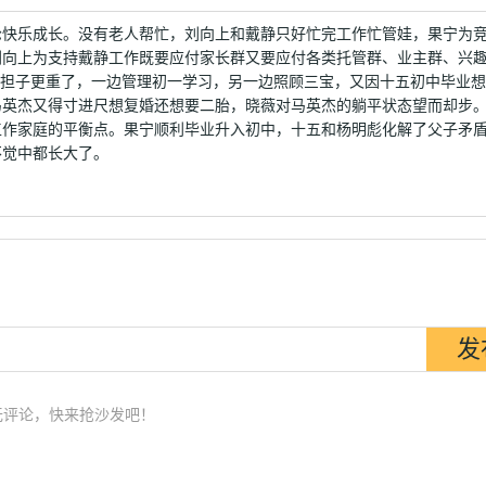
轮快乐成长。没有老人帮忙，刘向上和戴静只好忙完工作忙管娃，果宁为
刘向上为支持戴静工作既要应付家长群又要应付各类托管群、业主群、兴
彪担子更重了，一边管理初一学习，另一边照顾三宝，又因十五初中毕业
马英杰又得寸进尺想复婚还想要二胎，晓薇对马英杰的躺平状态望而却步
工作家庭的平衡点。果宁顺利毕业升入初中，十五和杨明彪化解了父子矛
不觉中都长大了。
无评论，快来抢沙发吧！