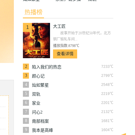
教
热播榜
大工匠
1
故事开始于20世纪50年代，北方
钢厂锻轧车间...
播放指数:8798℃
查看详情
2
7233℃
陷入我们的热恋
3
2799℃
颜心记
4
2548℃
灿如繁星
5
2219℃
双轨
6
2201℃
家业
7
2132℃
问心2
8
1681℃
南部档案
9
1604℃
我本是高峰