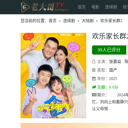
首页
电影
连续剧
综
您当前的位置：
首页
»
连续剧
»
大陆剧
»
欢乐家长群2
欢乐家长群
99人已评分
主演：
张嘉益
类型：
国产
年份：
2025
豆瓣：0.0分
简介：
2024
忙，刘向上和戴静只
让父母恨...