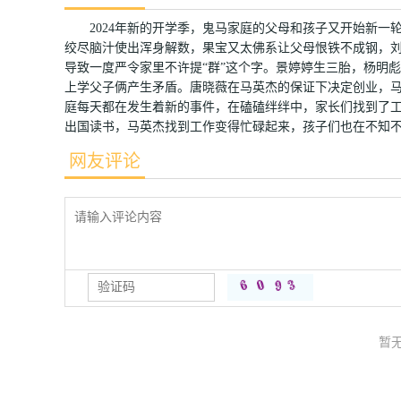
2024年新的开学季，鬼马家庭的父母和孩子又开始新一
绞尽脑汁使出浑身解数，果宝又太佛系让父母恨铁不成钢，
导致一度严令家里不许提“群”这个字。景婷婷生三胎，杨明
上学父子俩产生矛盾。唐晓薇在马英杰的保证下决定创业，
庭每天都在发生着新的事件，在磕磕绊绊中，家长们找到了
出国读书，马英杰找到工作变得忙碌起来，孩子们也在不知
网友评论
暂