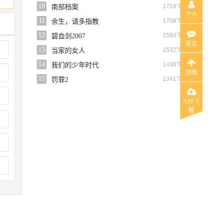
10
1724℃
南部档案
个人
11
1708℃
余生，请多指教
12
1593℃
碧血剑2007
留言
13
1532℃
当家的女人
14
1438℃
我们的少年时代
顶部
15
1341℃
罚罪2
APP下
载