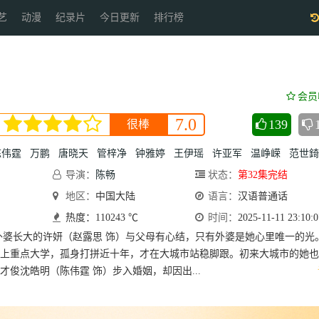
艺
动漫
纪录片
今日更新
排行榜
会员
7.0
139
很棒
陈伟霆
万鹏
唐晓天
管梓净
钟雅婷
王伊瑶
许亚军
温峥嵘
范世錡
导演：
陈畅
状态：
第32集完结
地区：
中国大陆
语言：
汉语普通话
热度：110243 ℃
时间：
2025-11-11 23:10:0
外婆长大的许妍（赵露思 饰）与父母有心结，只有外婆是她心里唯一的光
上重点大学，孤身打拼近十年，才在大城市站稳脚跟。初来大城市的她也
才俊沈皓明（陈伟霆 饰）步入婚姻，却因出...