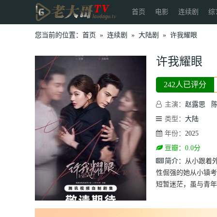
首页
电影
连续剧
综
您当前的位置：
首页
»
连续剧
»
大陆剧
»
许我耀眼
许我耀眼
242人已评分
主演：
赵露思
类型：
大陆
年份：
2025
豆瓣：0.0分
简介：
从小跟着
性倔强的她从小镇考
短暂迷茫，虽与青年