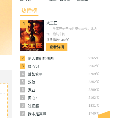
教
热播榜
大工匠
1
故事开始于20世纪50年代，北方
钢厂锻轧车间...
播放指数:9466℃
查看详情
2
9265℃
陷入我们的热恋
3
2962℃
颜心记
4
2769℃
灿如繁星
5
2352℃
双轨
6
2299℃
家业
7
2162℃
问心2
8
1831℃
过把瘾
9
1740℃
我本是高峰