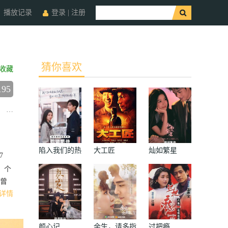
播放记录
登录
|
注册
猜你喜欢
收藏
195
冯晖
刘敏
陷入我们的热
大工匠
灿如繁星
7
恋
。个
曾
详情
颜心记
余生，请多指
过把瘾