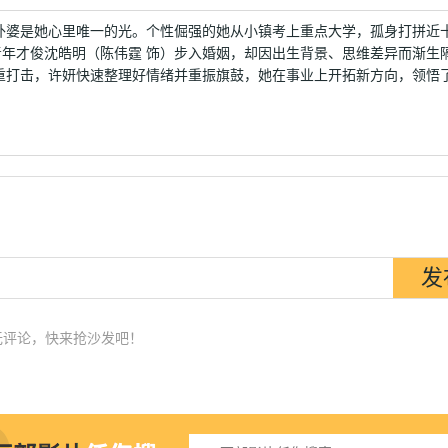
外婆是她心里唯一的光。个性倔强的她从小镇考上重点大学，孤身打拼近
年才俊沈皓明（陈伟霆 饰）步入婚姻，却因出生背景、思维差异而渐生
重打击，许妍快速整理好情绪并重振旗鼓，她在事业上开拓新方向，领悟
无评论，快来抢沙发吧！