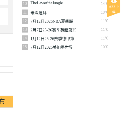
赛篮网VS魔术
TheLawoftheJungle
10
14℃
APP下
载
11
13℃
璀璨迪拜
12
11℃
7月12日2026NBA夏季联
赛尼克斯VS马刺
13
11℃
2月7日25-26赛季英超第25
轮伯恩利VS西汉姆联
14
11℃
1月12日25-26赛季德甲第
16轮拜仁慕尼黑VS沃尔夫
15
10℃
7月12日2026美加墨世界
斯堡
杯四分之一决赛挪威VS英
格兰