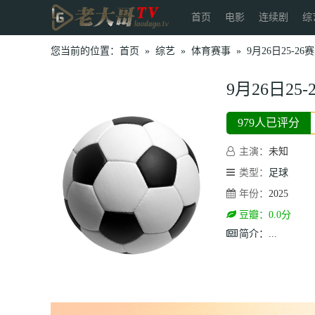
首页
电影
连续剧
综
您当前的位置：
首页
»
综艺
»
体育赛事
»
9月26日25-
9月26日2
979人已评分
主演：
未知
类型：
足球
年份：
2025
豆瓣：0.0分
简介：
...