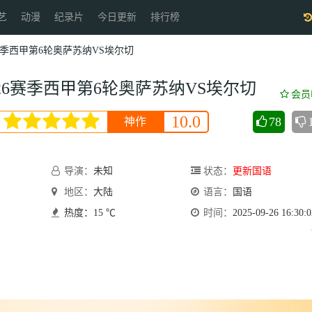
艺
动漫
纪录片
今日更新
排行榜
26赛季西甲第6轮奥萨苏纳VS埃尔切
5-26赛季西甲第6轮奥萨苏纳VS埃尔切
会员
10.0
78
神作
导演：
未知
状态：
更新国语
地区：
大陆
语言：
国语
热度：15 ℃
时间：
2025-09-26 16:30:0