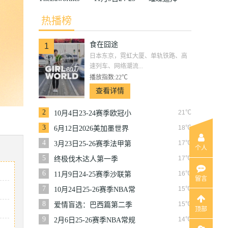
ungle
赛季沙联第10
热播榜
轮利雅得体育
食在囧途
VS利雅得胜
1
日本东京，霓虹大厦、单轨铁路、高
利
速列车、网络潮流...
播放指数:22℃
查看详情
2
21℃
10月4日23-24赛季欧冠小
组赛第2轮那不勒斯VS皇
3
18℃
6月12日2026美加墨世界
家马德里
杯小组赛韩国VS捷克
4
17℃
3月23日25-26赛季法甲第
个人
27轮雷恩VS梅斯
5
17℃
终极伐木达人第一季
6
16℃
11月9日24-25赛季沙联第
留言
10轮利雅得体育VS利雅得
7
15℃
10月24日25-26赛季NBA常
胜利
规赛掘金VS勇士
8
15℃
爱情盲选：巴西篇第二季
顶部
9
14℃
2月6日25-26赛季NBA常规