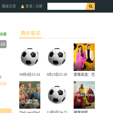
播放记录
登录
|
注册
猜你喜欢
收藏
168
10月4日23-24
3月23日25-26
爱情盲选：巴
2
赛季欧冠小组
赛季法甲第27
西篇第二季
详情
赛第2轮那不
轮雷恩VS梅
勒斯VS皇家
斯
马德里
TheLawoftheJ
11月9日24-25
璀璨迪拜