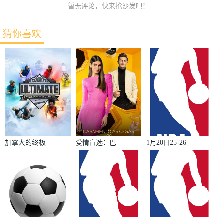
暂无评论，快来抢沙发吧！
猜你喜欢
加拿大的终极
爱情盲选：巴
1月20日25-26
挑战第一季
西篇第二季
赛季NBA常
规赛快船VS
奇才