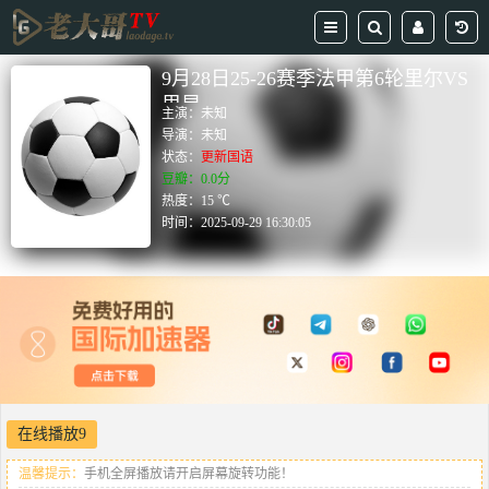
9月28日25-26赛季法甲第6轮里尔VS
里昂
主演：
未知
导演：
未知
状态：
更新国语
豆瓣：0.0分
热度：15 ℃
时间：
2025-09-29 16:30:05
在线播放9
温馨提示：
手机全屏播放请开启屏幕旋转功能！