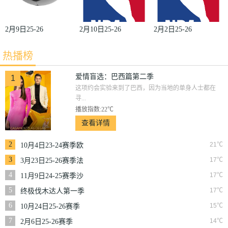
2月9日25-26
2月10日25-26
2月2日25-26
赛季英超第25
赛季NBA常
赛季NBA常
热播榜
轮利物浦VS
规赛骑士VS
规赛爵士VS
曼城
掘金
猛龙
爱情盲选：巴西篇第二季
1
这项约会实验来到了巴西，因为当地的单身人士都在
寻...
播放指数:22℃
查看详情
2
21℃
10月4日23-24赛季欧
冠小组赛第2轮那不
3
17℃
3月23日25-26赛季法
勒斯VS皇家马德里
甲第27轮雷恩VS梅斯
4
17℃
11月9日24-25赛季沙
联第10轮利雅得体育
5
17℃
终极伐木达人第一季
VS利雅得胜利
6
15℃
10月24日25-26赛季
NBA常规赛掘金VS
7
14℃
2月6日25-26赛季
勇士