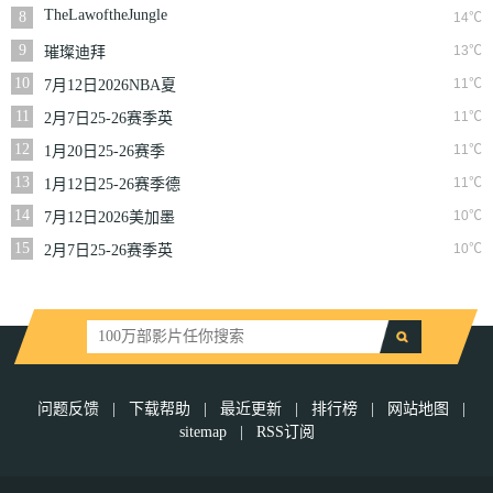
NBA常规赛篮网VS
TheLawoftheJungle
8
14℃
魔术
9
13℃
璀璨迪拜
10
11℃
7月12日2026NBA夏
季联赛尼克斯VS马刺
11
11℃
2月7日25-26赛季英
超第25轮伯恩利VS西
12
11℃
1月20日25-26赛季
汉姆联
NBA常规赛快船VS
13
11℃
1月12日25-26赛季德
奇才
甲第16轮拜仁慕尼黑
14
10℃
7月12日2026美加墨
VS沃尔夫斯堡
世界杯四分之一决赛
15
10℃
2月7日25-26赛季英
挪威VS英格兰
超第25轮狼队VS切尔
西
问题反馈
|
下载帮助
|
最近更新
|
排行榜
|
网站地图
|
sitemap
|
RSS订阅