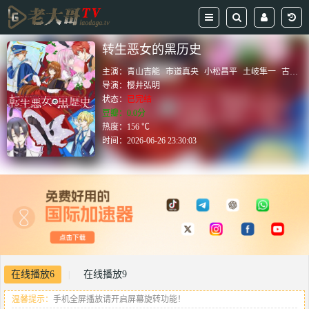
转生恶女的黑历史
主演：
青山吉能
市道真央
小松昌平
土岐隼一
古川慎
导演：
樱井弘明
状态：
已完结
豆瓣：0.0分
热度：156 ℃
时间：
2026-06-26 23:30:03
在线播放6
在线播放9
|
温馨提示：
手机全屏播放请开启屏幕旋转功能！