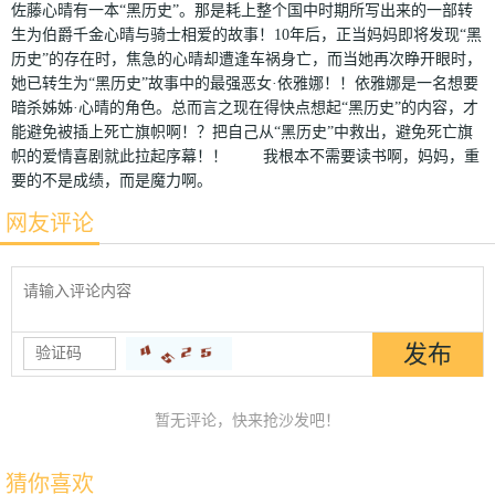
佐藤心晴有一本“黑历史”。那是耗上整个国中时期所写出来的一部转
生为伯爵千金心晴与骑士相爱的故事！10年后，正当妈妈即将发现“黑
历史”的存在时，焦急的心晴却遭逢车祸身亡，而当她再次睁开眼时，
她已转生为“黑历史”故事中的最强恶女·依雅娜！！依雅娜是一名想要
暗杀姊姊·心晴的角色。总而言之现在得快点想起“黑历史”的内容，才
能避免被插上死亡旗帜啊！？把自己从“黑历史”中救出，避免死亡旗
帜的爱情喜剧就此拉起序幕！！ 我根本不需要读书啊，妈妈，重
要的不是成绩，而是魔力啊。
网友评论
暂无评论，快来抢沙发吧！
猜你喜欢