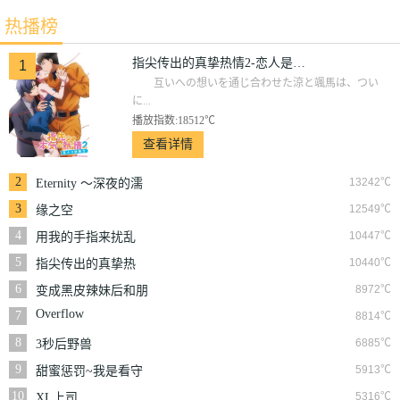
夜的濡恋频道
女孩子从2
热播榜
♡～
楼…掉了下来
指尖传出的真挚热情2-恋人是消防员-
1
互いへの想いを通じ合わせた涼と颯馬は、つい
に...
播放指数:18512℃
查看详情
2
13242℃
Eternity ～深夜的濡
恋频道♡～
3
12549℃
缘之空
4
10447℃
用我的手指来扰乱
吧。～在打烊后仅剩
5
10440℃
指尖传出的真挚热
两人的沙龙…～
情-青梅竹马是消防
6
8972℃
变成黑皮辣妹后和朋
员-
友做了
Overflow
7
8814℃
8
6885℃
3秒后野兽
9
5913℃
甜蜜惩罚~我是看守
专用宠物
10
5316℃
XL上司