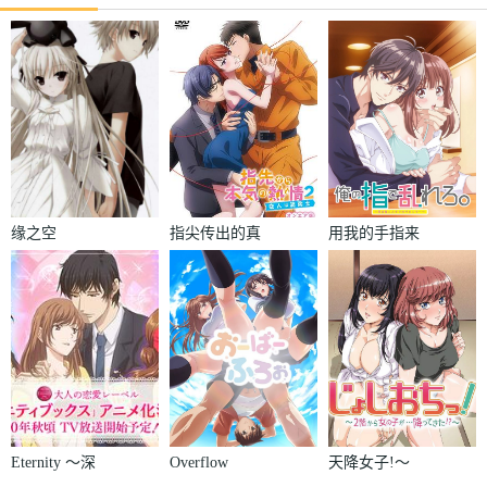
缘之空
指尖传出的真
用我的手指来
挚热情2-恋人
扰乱吧。～在
是消防员-
打烊后仅剩两
人的沙龙…～
Eternity ～深
Overflow
天降女子!～