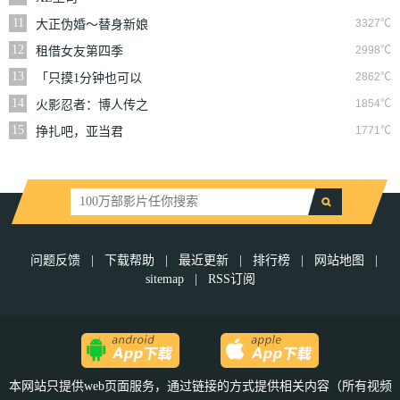
11
3327℃
大正伪婚～替身新娘
与军服的猛爱
12
2998℃
租借女友第四季
13
2862℃
「只摸1分钟也可以
哦…」共享房屋的秘
14
1854℃
火影忍者：博人传之
密规则。
次世代继承者
15
1771℃
挣扎吧，亚当君
问题反馈
|
下载帮助
|
最近更新
|
排行榜
|
网站地图
|
sitemap
|
RSS订阅
本网站只提供web页面服务，通过链接的方式提供相关内容（所有视频