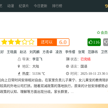
艺
动漫
纪录片
今日更新
排行榜
会员
6.0
116
还可以
陈好
王晓晨
赵达
刘芮麟
方青卓
凌孜
李传缨
张鹭
范静祎
卫然
导演：
李亚飞
状态：
已完结
地区：
大陆
语言：
国语
热度：51336 ℃
时间：
2025-10-11 23:30:1
上日常时间安排相对自由，在家里负责儿子果宁、女儿果宝的教育陪
较高的外地公司打拼。随着双减政策的落地执行，原来的计划安排都势必
政策的认知、理解等方面出现分歧。家长群里，...