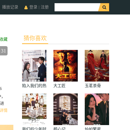
播放记录
登录
|
注册
猜你喜欢
收藏
31
陷入我们的热
大工匠
玉茗茶骨
6
恋
护，
进
详情
我们的少年时
颜心记
灿如繁星