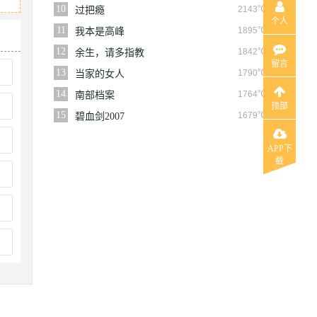
10
2143℃
过把瘾
个人
11
1895℃
我本是高峰
12
1842℃
余生，请多指教
留言
13
1790℃
当家的女人
14
1764℃
南部档案
顶部
15
1679℃
碧血剑2007
APP下
载