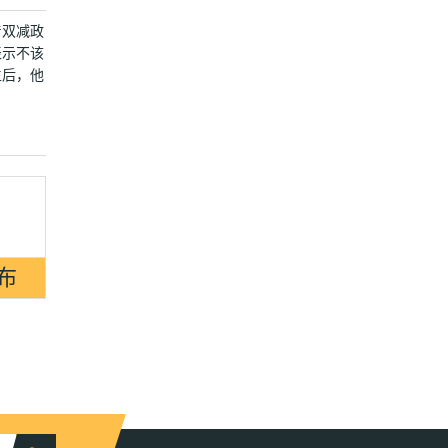
着双减政
表示不该
生后，他