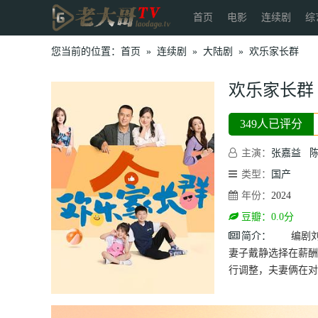
首页
电影
连续剧
综
您当前的位置：
首页
»
连续剧
»
大陆剧
»
欢乐家长群
欢乐家长群
349人已评分
主演：
张嘉益
类型：
国产
年份：
2024
豆瓣：0.0分
简介：
编剧刘向
妻子戴静选择在薪酬
行调整，夫妻俩在对