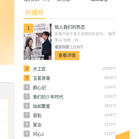
代
热播榜
陷入我们的热恋
1
故事开始于南方多雨的庆宜市，“睿军
黑马”徐栀（刘...
播放指数:12550℃
查看详情
2
10560℃
大工匠
3
4899℃
玉茗茶骨
4
3194℃
颜心记
5
2936℃
我们的少年时代
6
2931℃
灿如繁星
7
2646℃
双轨
8
2378℃
家业
9
2192℃
问心2