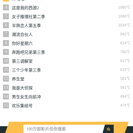
4
1085℃
这是我的西游2
5
1066℃
女子推理社第二季
6
1034℃
半熟恋人第五季
7
942℃
潮流合伙人
8
814℃
你好星期六
9
760℃
奔跑吧兄弟第三季
10
617℃
第三调解室
11
615℃
三个少年第三季
12
581℃
养生堂
13
561℃
我是大侦探
14
494℃
男生女生向前冲
15
475℃
欢乐集结号