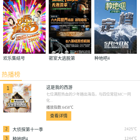
季
欢乐集结号
密室大逃脱第
种地吧4
五季
热播榜
这是我的西游
1
七位满腔热血的少年踏出海岛，与四位常驻MC一同
化...
播放指数:6458℃
查看详情
2
2425℃
大侦探第十一季
3
1244℃
种地吧4