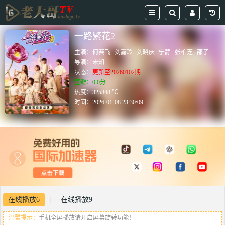
一路繁花2
主演：
何赛飞
刘嘉玲
刘晓庆
宁静
张柏芝
邵子恒
导演：
未知
状态：
更新至20260102期
豆瓣：0.0分
热度：325848 ℃
时间：
2026-01-08 23:30:09
在线播放6
在线播放9
|
温馨提示：
手机全屏播放请开启屏幕旋转功能！